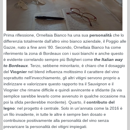
Prima riflessione, Ornellaia Bianco ha una sua
personalità
che lo
differenzia totalmente dall’altro vino bianco aziendale, il Poggio alle
Gazze, nato a fine anni ‘80. Secondo, Ornellaia Bianco ha come
riferimento la zona di Bordeaux con i suoi bianchi e anche questo
è evidente correlando sempre più Bolgheri come
the Italian way
to Bordeaux
. Terzo, sebbene minoritario, è chiaro che il dosaggio
del
Viognier
nel blend influenza moltissimo il carattere del vino
soprattutto nell’invecchiamento, gli altri vitigni servono proprio a
indirizzare e valorizzare questo rapporto tra il Sauvignon e il
Viognier che rimane difficile e quindi avvincente e sfidante (la via
semplice sarebbe levarlo come avvenuto in qualche occasione ma
poi la sfida perderebbe mordente). Quarto, il
contributo del
legno
: nel progetto è centrale. Solo in un’annata come la 2016 è
un filo invadente, in tutte le altre è sempre ben dosato e
contribuisce positivamente alla personalità del vino senza
prevaricare la personalità dei vitigni impiegati.