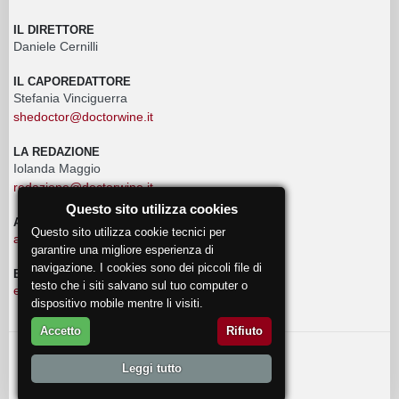
IL DIRETTORE
Daniele Cernilli
IL CAPOREDATTORE
Stefania Vinciguerra
shedoctor@doctorwine.it
LA REDAZIONE
Iolanda Maggio
redazione@doctorwine.it
Questo sito utilizza cookies
ADVERTISING
Questo sito utilizza cookie tecnici per
advertising@doctorwine.it
garantire una migliore esperienza di
navigazione. I cookies sono dei piccoli file di
EVENTI
testo che i siti salvano sul tuo computer o
eventi@doctorwine.it
dispositivo mobile mentre li visiti.
Accetto
Rifiuto
© 2018
DoctorWine
.
Leggi tutto
Chi Siamo
Autori
Contattaci
Privacy