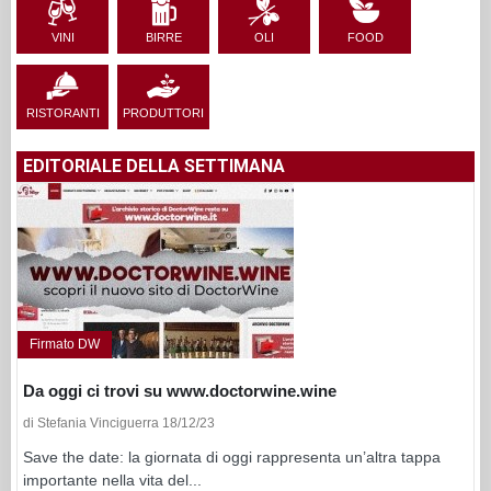
VINI
BIRRE
OLI
FOOD
RISTORANTI
PRODUTTORI
EDITORIALE DELLA SETTIMANA
Firmato DW
Da oggi ci trovi su www.doctorwine.wine
di Stefania Vinciguerra 18/12/23
Save the date: la giornata di oggi rappresenta un’altra tappa
importante nella vita del...