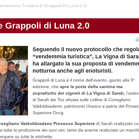
endemmia-Turistica-E-Grappoli-Di-Luna-2-0
 Grappoli di Luna 2.0
Seguendo il nuovo protocollo che regola
“vendemmia turistica”, La Vigna di Sar
ha allargato la sua proposta di vendem
notturna anche agli enoturisti.
Grappoli di Luna è il nome dell’evento, giunto alla 9°
edizione, che
apre le porte della cantina ma
soprattutto dei vigneti di La Vigna di Sarah,
l’azie
di Sarah dei Tos situata sulle colline di Conegliano
Valdobbiadene, patrimonio Unesco e patria del Prose
Superiore Docg.
negliano Valdobbiadene Prosecco Superiore
di Sarah realizzato co
 a tutta la produzione dei suoi vini, tanto da averne realizzato un march
pare su tutte le etichette.