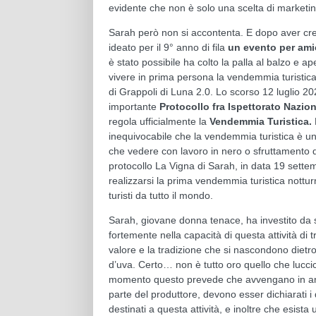
evidente che non è solo una scelta di marketi
Sarah però non si accontenta. E dopo aver cr
ideato per il 9° anno di fila
un evento per amic
è stato possibile ha colto la palla al balzo e ap
vivere in prima persona la vendemmia turistica
di Grappoli di Luna 2.0. Lo scorso 12 luglio 2023
importante
Protocollo fra Ispettorato Nazion
regola ufficialmente la
Vendemmia Turistica.
inequivocabile che la vendemmia turistica è un
che vedere con lavoro in nero o sfruttamento
protocollo La Vigna di Sarah, in data 19 settem
realizzarsi la prima vendemmia turistica nottur
turisti da tutto il mondo.
Sarah, giovane donna tenace, ha investito da s
fortemente nella capacità di questa attività di 
valore e la tradizione che si nascondono dietro
d’uva. Certo… non è tutto oro quello che luccica
momento questo prevede che avvengano in ant
parte del produttore, devono esser dichiarati i da
destinati a questa attività, e inoltre che esista 