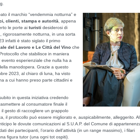
ng.
eato il marchio “vendemmia notturna” e
i, clienti, stampa e autorità
, appena
erto le porte ai
turisti
desiderosi di
, rigorosamente notturna, in una sorta
 infatti è stato siglato il primo
ale del Lavoro e Le Città del Vino
che
Protocollo che stabilisce in maniera
 evento esperienziale che nulla ha a
 della manodopera. Grazie a questo
bre 2023, al chiaro di luna, ha visto
na a cui hanno preso parte cittadini e
ubito in questa iniziativa credendo
trasmettere al consumatore finale il
 il gesto di raccogliere un grappolo
, il protocollo può essere migliorato e, auspicabilmente, alleggerito. Al
icipo le dovute comunicazioni al S.U.A.P. del Comune di appartenenz
ti dei partecipanti, l’orario dell’attività (in un range massimo), i filari
una figura tutor (una ogni tot ospiti).