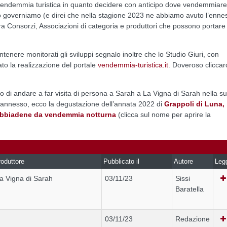
 alla vendemmia turistica in quanto decidere con anticipo dove vendemmiare
o governiamo (e direi che nella stagione 2023 ne abbiamo avuto l’enne
ra Consorzi, Associazioni di categoria e produttori che possono portare 
tenere monitorati gli sviluppi segnalo inoltre che lo Studio Giuri, con
to la realizzazione del portale
vendemmia-turistica.it
. Doveroso cliccar
 di andare a far visita di persona a Sarah a La Vigna di Sarah nella s
 annesso, ecco la degustazione dell’annata 2022 di
Grappoli di Luna,
dobbiadene da vendemmia notturna
(clicca sul nome per aprire la
oduttore
Pubblicato il
Autore
Leg
a Vigna di Sarah
03/11/23
Sissi
Baratella
03/11/23
Redazione