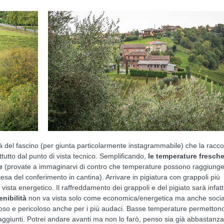
 là del fascino (per giunta particolarmente instagrammabile) che la racco
attutto dal punto di vista tecnico. Semplificando,
le temperature fresch
e
(provate a immaginarvi di contro che temperature possono raggiung
ttesa del conferimento in cantina). Arrivare in pigiatura con grappoli più
 vista energetico. Il raffreddamento dei grappoli e del pigiato sarà infatt
enibilità
non va vista solo come economica/energetica ma anche socia
oso e pericoloso anche per i più audaci. Basse temperature permetton
 aggiunti. Potrei andare avanti ma non lo farò, penso sia già abbastanza