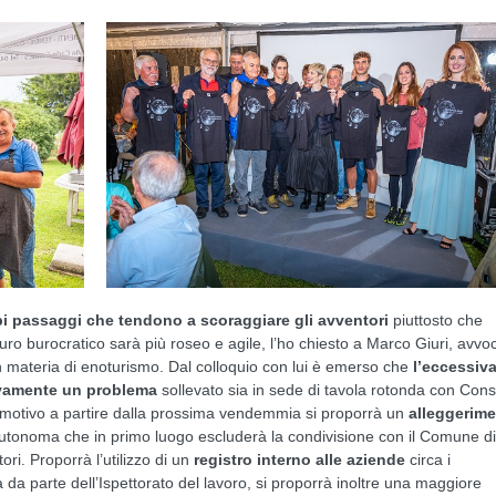
pi passaggi che tendono a scoraggiare gli avventori
piuttosto che
futuro burocratico sarà più roseo e agile, l’ho chiesto a Marco Giuri, avvo
n materia di enoturismo. Dal colloquio con lui è emerso che
l’eccessiv
tivamente un problema
sollevato sia in sede di tavola rotonda con Cons
 motivo a partire dalla prossima vendemmia si proporrà un
alleggerim
tonoma che in primo luogo escluderà la condivisione con il Comune di
ri. Proporrà l’utilizzo di un
registro interno alle aziende
circa i
a da parte dell’Ispettorato del lavoro, si proporrà inoltre una maggiore