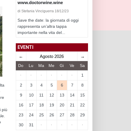
www.doctorwine.wine
di Stefania Vinciguerra 18/12/23
Save the date: la giornata di oggi
rappresenta un’altra tappa
importante nella vita del...
EVENTI
←
Agosto 2026
→
Do
Lu
Ma
Me
Gi
Ve
Sa
·
·
·
·
·
·
1
2
3
4
5
6
7
8
lta
e
9
10
11
12
13
14
15
ere
16
17
18
19
20
21
22
i più
23
24
25
26
27
28
29
le.
o
30
31
·
·
·
·
·