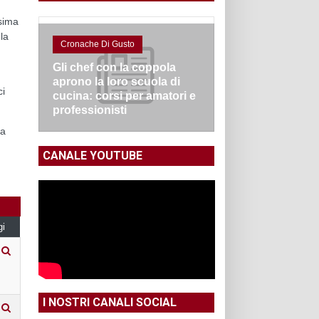
sima
la
Cronache Di Gusto
Gli chef con la coppola
aprono la loro scuola di
ci
cucina: corsi per amatori e
professionisti
ua
CANALE YOUTUBE
gi
I NOSTRI CANALI SOCIAL