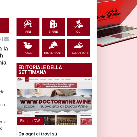
VINI
BIRRE
OLI
|
 la
FOOD
RISTORANTI
PRODUTTORI
ah
mia
EDITORIALE DELLA
SETTIMANA
nda
cco
Firmato DW
n le
io
Da oggi ci trovi su