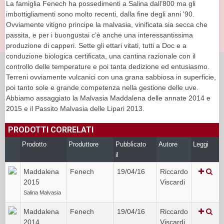
La famiglia Fenech ha possedimenti a Salina dall’800 ma gli
imbottigliamenti sono molto recenti, dalla fine degli anni '90.
Ovviamente vitigno principe la malvasia, vinificata sia secca che
passita, e per i buongustai c’è anche una interessantissima
produzione di capperi. Sette gli ettari vitati, tutti a Doc e a
conduzione biologica certificata, una cantina razionale con il
controllo delle temperature e poi tanta dedizione ed entusiasmo.
Terreni ovviamente vulcanici con una grana sabbiosa in superficie,
poi tanto sole e grande competenza nella gestione delle uve.
Abbiamo assaggiato la Malvasia Maddalena delle annate 2014 e
2015 e il Passito Malvasia delle Lipari 2013.
PRODOTTI CORRELATI
Prodotto
Produttore
Pubblicato
Autore
Leggi
il
Maddalena
Fenech
19/04/16
Riccardo
2015
Viscardi
Salina Malvasia
Maddalena
Fenech
19/04/16
Riccardo
2014
Viscardi