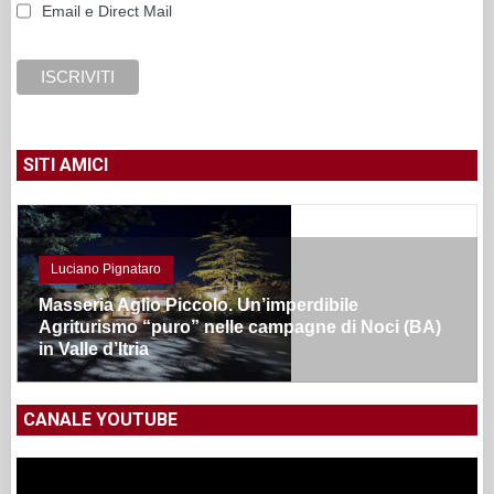
Email e Direct Mail
SITI AMICI
Luciano Pignataro
Masseria Aglio Piccolo. Un’imperdibile
Agriturismo “puro” nelle campagne di Noci (BA)
in Valle d’Itria
CANALE YOUTUBE