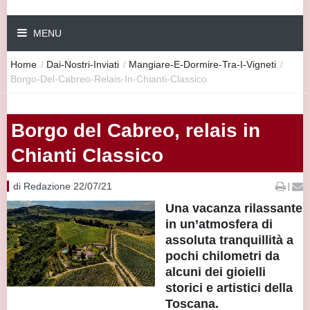
MENU
Home
/
Dai-Nostri-Inviati
/
Mangiare-E-Dormire-Tra-I-Vigneti
/
Borgo-Del-Cabreo-Relais-In-Chianti-Classico
Borgo del Cabreo, relais in
Chianti Classico
di Redazione 22/07/21
|
Una vacanza rilassante
in un’atmosfera di
assoluta tranquillità a
pochi chilometri da
alcuni dei gioielli
storici e artistici della
Toscana.