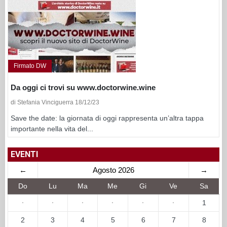
Firmato DW
Da oggi ci trovi su www.doctorwine.wine
di Stefania Vinciguerra 18/12/23
Save the date: la giornata di oggi rappresenta un’altra tappa
importante nella vita del...
EVENTI
←
Agosto 2026
→
Do
Lu
Ma
Me
Gi
Ve
Sa
·
·
·
·
·
·
1
2
3
4
5
6
7
8