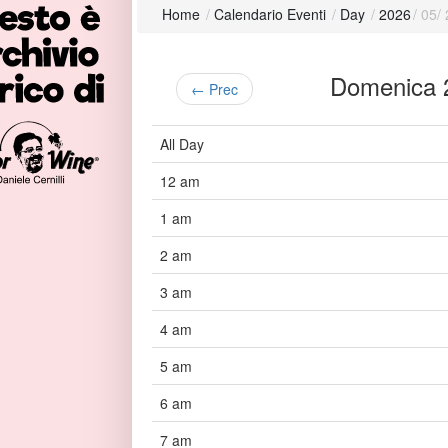
Home
/
Calendario Eventi
/
Day
/
2026
/
05
/
Domenica
← Prec
All Day
12 am
1 am
2 am
3 am
4 am
5 am
6 am
7 am