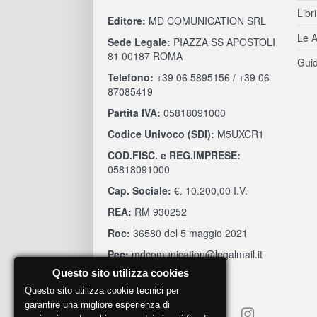
Libri
Editore:
MD COMUNICATION SRL
Le A
Sede Legale:
PIAZZA SS APOSTOLI
81 00187 ROMA
Guid
Telefono:
+39 06 5895156 / +39 06
87085419
Partita IVA:
05818091000
Codice Univoco (SDI):
M5UXCR1
COD.FISC. e REG.IMPRESE:
05818091000
Cap. Sociale:
€. 10.200,00 I.V.
REA:
RM 930252
Roc:
36580 del 5 maggio 2021
Pec:
mdcomunication@legalmail.it
Questo sito utilizza cookies
Questo sito utilizza cookie tecnici per
garantire una migliore esperienza di