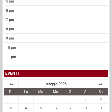
5 pm
6 pm
7 pm
8 pm
9 pm
10 pm
11 pm
EVENTI
←
Maggio 2026
→
Do
Lu
Ma
Me
Gi
Ve
Sa
·
·
·
·
·
1
2
3
4
5
6
7
8
9