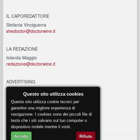
IL CAPOREDATTORE
Stefania Vinciguerra
shedoctor@doctorwine.it
LA REDAZIONE
Iolanda Maggio
redazione@doctorwine.it
ADVERTISING
advertising@doctorwine.it
Questo sito utilizza cookies
Questo sito utilizza cookie tecnici per
EVENTI
garantire una migliore esperienza di
navigazione. I cookies sono dei piccoli file di
eventi@doctorwine.it
testo che i siti salvano sul tuo computer o
dispositivo mobile mentre li visiti.
Accetto
Rifiuto