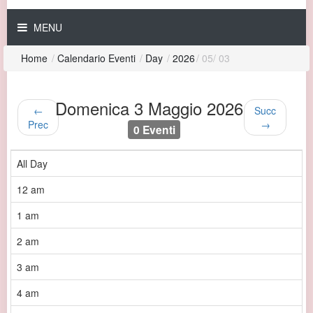
MENU
Home
/
Calendario Eventi
/
Day
/
2026
/
05
/
03
Domenica 3 Maggio 2026
←
Succ
Prec
→
0 Eventi
All Day
12 am
1 am
2 am
3 am
4 am