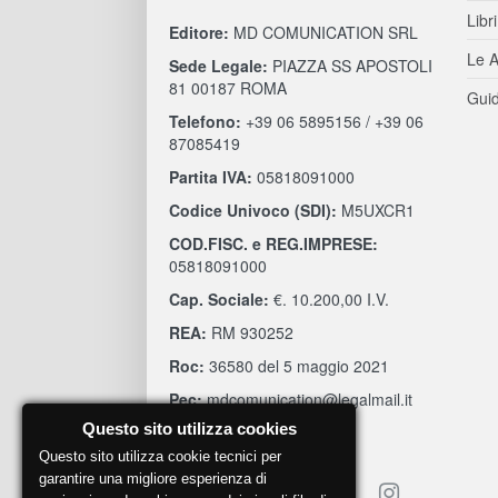
Libri
Editore:
MD COMUNICATION SRL
Le A
Sede Legale:
PIAZZA SS APOSTOLI
81 00187 ROMA
Guid
Telefono:
+39 06 5895156 / +39 06
87085419
Partita IVA:
05818091000
Codice Univoco (SDI):
M5UXCR1
COD.FISC. e REG.IMPRESE:
05818091000
Cap. Sociale:
€. 10.200,00 I.V.
REA:
RM 930252
Roc:
36580 del 5 maggio 2021
Pec:
mdcomunication@legalmail.it
Questo sito utilizza cookies
Questo sito utilizza cookie tecnici per
garantire una migliore esperienza di