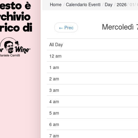
Home
/
Calendario Eventi
/
Day
/
2026
/
01
/
Mercoledì
← Prec
All Day
12 am
1 am
2 am
3 am
4 am
5 am
6 am
7 am