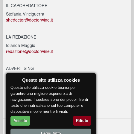
IL CAPOREDATTORE
Stefania Vinciguerra
shedoctor@doctorwine.it
LA REDAZIONE
Iolanda Maggio
redazione@doctorwine.it
ADVERTISING
advertising@doctorwine.it
Questo sito utilizza cookies
Questo sito utilizza cookie tecnici per
EVENTI
garantire una migliore esperienza di
navigazione. I cookies sono dei piccoli file di
eventi@doctorwine.it
testo che i siti salvano sul tuo computer o
dispositivo mobile mentre li visiti.
Accetto
Rifiuto
© 2018
DoctorWine
.
Leggi tutto