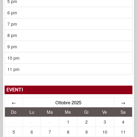
5 pm
6 pm
7 pm
8 pm
9 pm
10 pm
11 pm
EVENTI
←
Ottobre 2025
→
Do
Lu
Ma
Me
Gi
Ve
Sa
·
·
·
1
2
3
4
5
6
7
8
9
10
11