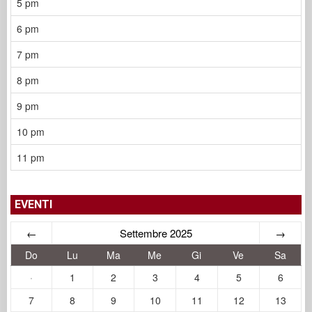
5 pm
6 pm
7 pm
8 pm
9 pm
10 pm
11 pm
EVENTI
←
Settembre 2025
→
Do
Lu
Ma
Me
Gi
Ve
Sa
·
1
2
3
4
5
6
7
8
9
10
11
12
13