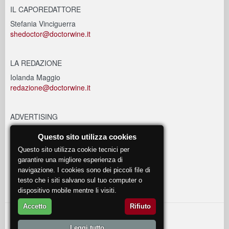
IL CAPOREDATTORE
Stefania Vinciguerra
shedoctor@doctorwine.it
LA REDAZIONE
Iolanda Maggio
redazione@doctorwine.it
ADVERTISING
advertising@doctorwine.it
Questo sito utilizza cookies
Questo sito utilizza cookie tecnici per
EVENTI
garantire una migliore esperienza di
navigazione. I cookies sono dei piccoli file di
eventi@doctorwine.it
testo che i siti salvano sul tuo computer o
dispositivo mobile mentre li visiti.
Accetto
Rifiuto
© 2018
DoctorWine
.
Leggi tutto