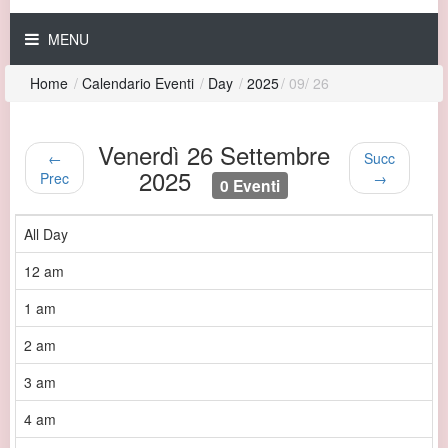
MENU
Home
/
Calendario Eventi
/
Day
/
2025
/
09
/
26
Venerdì 26 Settembre
←
Succ
2025
Prec
→
0 Eventi
All Day
12 am
1 am
2 am
3 am
4 am