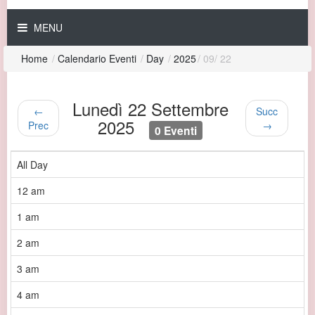
MENU
Home
/
Calendario Eventi
/
Day
/
2025
/
09
/
22
Lunedì 22 Settembre
←
Succ
2025
Prec
→
0 Eventi
All Day
12 am
1 am
2 am
3 am
4 am