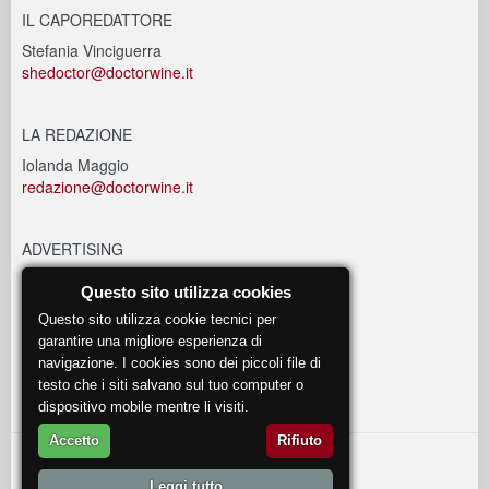
IL CAPOREDATTORE
Stefania Vinciguerra
shedoctor@doctorwine.it
LA REDAZIONE
Iolanda Maggio
redazione@doctorwine.it
ADVERTISING
advertising@doctorwine.it
Questo sito utilizza cookies
Questo sito utilizza cookie tecnici per
EVENTI
garantire una migliore esperienza di
navigazione. I cookies sono dei piccoli file di
eventi@doctorwine.it
testo che i siti salvano sul tuo computer o
dispositivo mobile mentre li visiti.
Accetto
Rifiuto
© 2018
DoctorWine
.
Leggi tutto