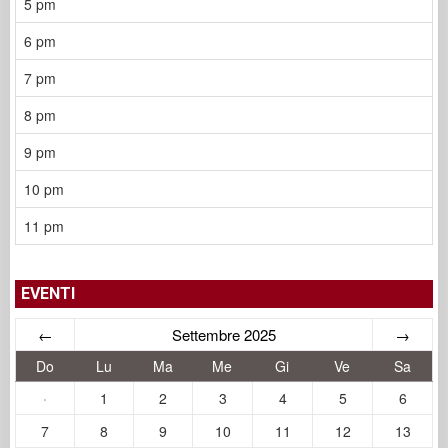
5 pm
6 pm
7 pm
8 pm
9 pm
10 pm
11 pm
EVENTI
←
Settembre 2025
→
Do
Lu
Ma
Me
Gi
Ve
Sa
·
1
2
3
4
5
6
7
8
9
10
11
12
13