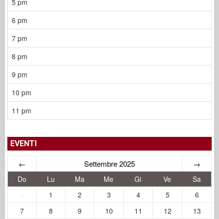
5 pm
6 pm
7 pm
8 pm
9 pm
10 pm
11 pm
EVENTI
←
Settembre 2025
→
Do
Lu
Ma
Me
Gi
Ve
Sa
·
1
2
3
4
5
6
7
8
9
10
11
12
13