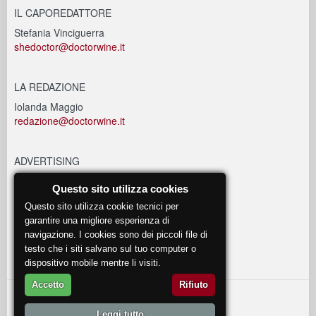
IL CAPOREDATTORE
Stefania Vinciguerra
shedoctor@doctorwine.it
LA REDAZIONE
Iolanda Maggio
redazione@doctorwine.it
ADVERTISING
advertising@doctorwine.it
Questo sito utilizza cookies
Questo sito utilizza cookie tecnici per
EVENTI
garantire una migliore esperienza di
navigazione. I cookies sono dei piccoli file di
eventi@doctorwine.it
testo che i siti salvano sul tuo computer o
dispositivo mobile mentre li visiti.
Accetto
Rifiuto
© 2018
DoctorWine
.
Leggi tutto