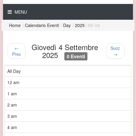
MENU
Home
/
Calendario Eventi
/
Day
/
2025
/
09
/
04
Giovedì 4 Settembre
←
Succ
2025
Prec
→
0 Eventi
All Day
12 am
1 am
2 am
3 am
4 am