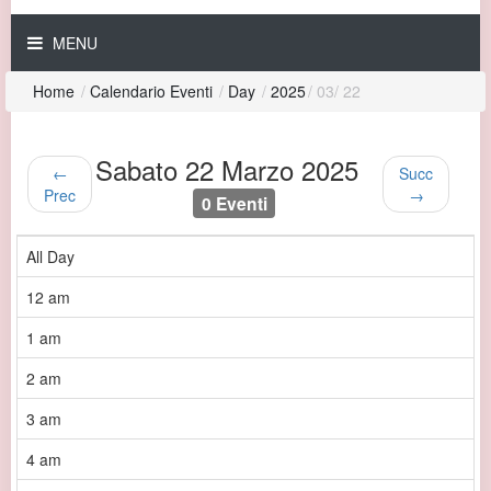
MENU
Home
/
Calendario Eventi
/
Day
/
2025
/
03
/
22
Sabato 22 Marzo 2025
←
Succ
Prec
→
0 Eventi
All Day
12 am
1 am
2 am
3 am
4 am