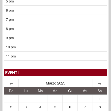
5 pm
6 pm
7 pm
8 pm
9 pm
10 pm
11 pm
EVENTI
←
Marzo 2025
→
Do
Lu
Ma
Me
Gi
Ve
Sa
·
·
·
·
·
·
1
2
3
4
5
6
7
8