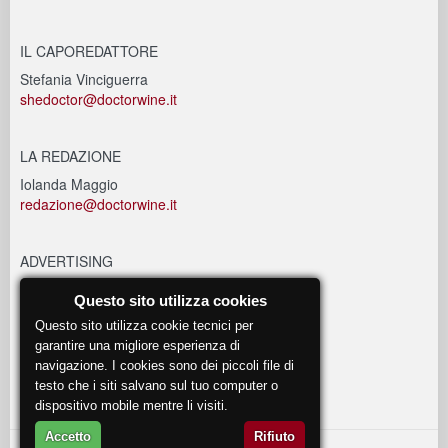
IL CAPOREDATTORE
Stefania Vinciguerra
shedoctor@doctorwine.it
LA REDAZIONE
Iolanda Maggio
redazione@doctorwine.it
ADVERTISING
advertising@doctorwine.it
Questo sito utilizza cookies
Questo sito utilizza cookie tecnici per
EVENTI
garantire una migliore esperienza di
navigazione. I cookies sono dei piccoli file di
eventi@doctorwine.it
testo che i siti salvano sul tuo computer o
dispositivo mobile mentre li visiti.
Accetto
Rifiuto