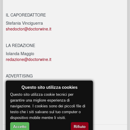
IL CAPOREDATTORE
Stefania Vinciguerra
shedoctor@doctorwine.it
LA REDAZIONE
Iolanda Maggio
redazione@doctorwine.it
ADVERTISING
advertising@doctorwine.it
Questo sito utilizza cookies
Questo sito utilizza cookie tecnici per
EVENTI
garantire una migliore esperienza di
navigazione. I cookies sono dei piccoli file di
eventi@doctorwine.it
testo che i siti salvano sul tuo computer o
dispositivo mobile mentre li visiti.
Accetto
Rifiuto