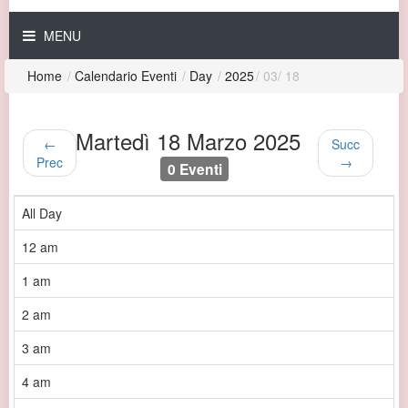
MENU
Home
/
Calendario Eventi
/
Day
/
2025
/
03
/
18
Martedì 18 Marzo 2025
←
Succ
Prec
→
0 Eventi
All Day
12 am
1 am
2 am
3 am
4 am