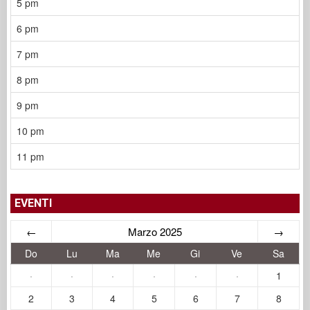
5 pm
6 pm
7 pm
8 pm
9 pm
10 pm
11 pm
EVENTI
←
Marzo 2025
→
Do
Lu
Ma
Me
Gi
Ve
Sa
·
·
·
·
·
·
1
2
3
4
5
6
7
8