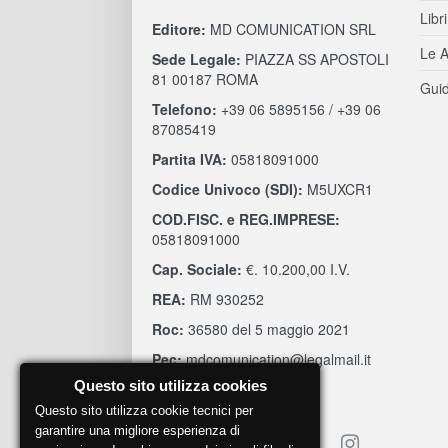
Libri
Editore:
MD COMUNICATION SRL
Le A
Sede Legale:
PIAZZA SS APOSTOLI
81 00187 ROMA
Guid
Telefono:
+39 06 5895156 / +39 06
87085419
Partita IVA:
05818091000
Codice Univoco (SDI):
M5UXCR1
COD.FISC. e REG.IMPRESE:
05818091000
Cap. Sociale:
€. 10.200,00 I.V.
REA:
RM 930252
Roc:
36580 del 5 maggio 2021
Pec:
mdcomunication@legalmail.it
Questo sito utilizza cookies
Questo sito utilizza cookie tecnici per
garantire una migliore esperienza di