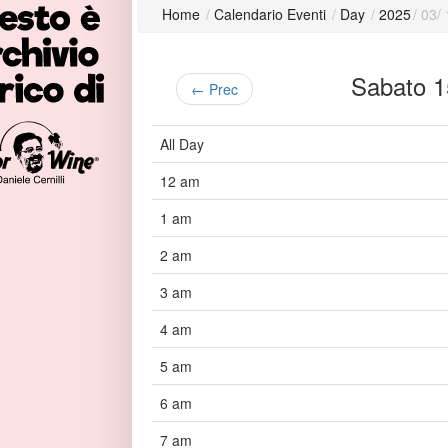
Home
/
Calendario Eventi
/
Day
/
2025
/
03
/
Sabato 
← Prec
All Day
12 am
1 am
2 am
3 am
4 am
5 am
6 am
7 am