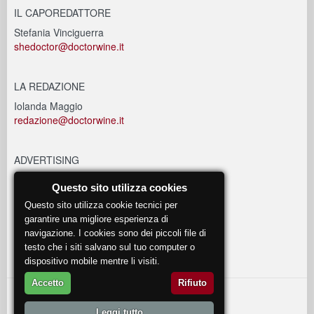
IL CAPOREDATTORE
Stefania Vinciguerra
shedoctor@doctorwine.it
LA REDAZIONE
Iolanda Maggio
redazione@doctorwine.it
ADVERTISING
advertising@doctorwine.it
Questo sito utilizza cookies
Questo sito utilizza cookie tecnici per
EVENTI
garantire una migliore esperienza di
navigazione. I cookies sono dei piccoli file di
eventi@doctorwine.it
testo che i siti salvano sul tuo computer o
dispositivo mobile mentre li visiti.
Accetto
Rifiuto
© 2018
DoctorWine
.
Leggi tutto