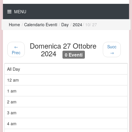
MENU
Home
/
Calendario Eventi
/
Day
/
2024
/
10
/
27
Domenica 27 Ottobre
←
Succ
2024
Prec
→
0 Eventi
All Day
12 am
1 am
2 am
3 am
4 am