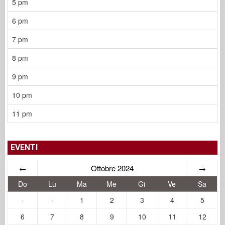
5 pm
6 pm
7 pm
8 pm
9 pm
10 pm
11 pm
EVENTI
←
Ottobre 2024
→
Do
Lu
Ma
Me
Gi
Ve
Sa
·
·
1
2
3
4
5
6
7
8
9
10
11
12