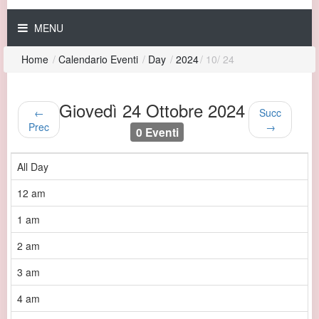
MENU
Home
/
Calendario Eventi
/
Day
/
2024
/
10
/
24
Giovedì 24 Ottobre 2024
←
Succ
Prec
→
0 Eventi
All Day
12 am
1 am
2 am
3 am
4 am