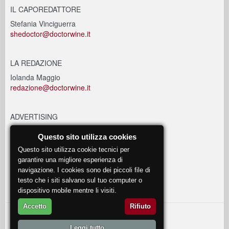
IL CAPOREDATTORE
Stefania Vinciguerra
shedoctor@doctorwine.it
LA REDAZIONE
Iolanda Maggio
redazione@doctorwine.it
ADVERTISING
advertising@doctorwine.it
Questo sito utilizza cookies
Questo sito utilizza cookie tecnici per
EVENTI
garantire una migliore esperienza di
navigazione. I cookies sono dei piccoli file di
eventi@doctorwine.it
testo che i siti salvano sul tuo computer o
dispositivo mobile mentre li visiti.
Accetto
Rifiuto
© 2018
DoctorWine
.
Leggi tutto