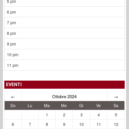
5 pm
6 pm
7 pm
8 pm
9 pm
10 pm
11 pm
EVENTI
←
Ottobre 2024
→
Do
Lu
Ma
Me
Gi
Ve
Sa
·
·
1
2
3
4
5
6
7
8
9
10
11
12