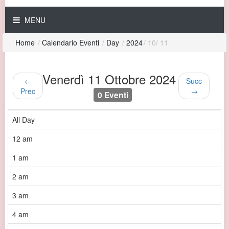
MENU
Home
/
Calendario Eventi
/
Day
/
2024
/
10
/
11
Venerdì 11 Ottobre 2024
←
Succ
Prec
→
0 Eventi
All Day
12 am
1 am
2 am
3 am
4 am