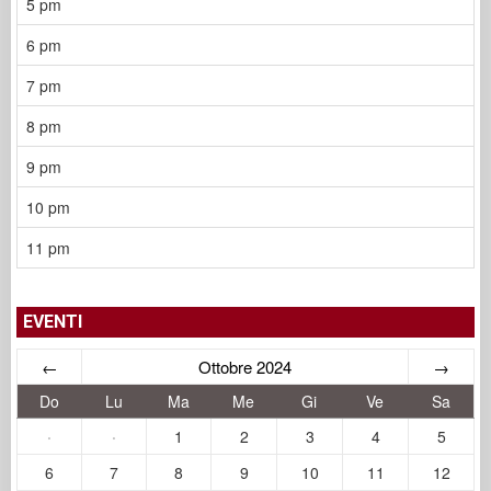
5 pm
6 pm
7 pm
8 pm
9 pm
10 pm
11 pm
EVENTI
←
Ottobre 2024
→
Do
Lu
Ma
Me
Gi
Ve
Sa
·
·
1
2
3
4
5
6
7
8
9
10
11
12