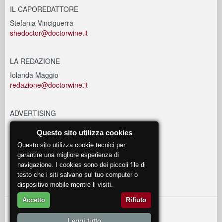
IL CAPOREDATTORE
Stefania Vinciguerra
shedoctor@doctorwine.it
LA REDAZIONE
Iolanda Maggio
redazione@doctorwine.it
ADVERTISING
advertising@doctorwine.it
Questo sito utilizza cookies
Questo sito utilizza cookie tecnici per
EVENTI
garantire una migliore esperienza di
navigazione. I cookies sono dei piccoli file di
eventi@doctorwine.it
testo che i siti salvano sul tuo computer o
dispositivo mobile mentre li visiti.
Accetto
Rifiuto
© 2018
DoctorWine
.
Leggi tutto