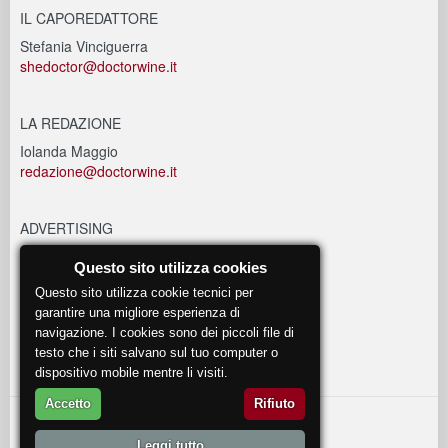
IL CAPOREDATTORE
Stefania Vinciguerra
shedoctor@doctorwine.it
LA REDAZIONE
Iolanda Maggio
redazione@doctorwine.it
ADVERTISING
advertising@doctorwine.it
Questo sito utilizza cookies
Questo sito utilizza cookie tecnici per
EVENTI
garantire una migliore esperienza di
navigazione. I cookies sono dei piccoli file di
eventi@doctorwine.it
testo che i siti salvano sul tuo computer o
dispositivo mobile mentre li visiti.
Accetto
Rifiuto
© 2018
DoctorWine
.
Leggi tutto