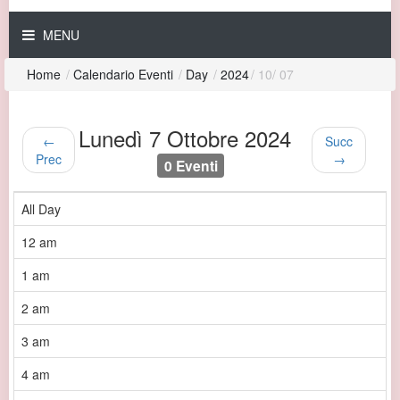
MENU
Home
/
Calendario Eventi
/
Day
/
2024
/
10
/
07
Lunedì 7 Ottobre 2024
←
Succ
Prec
→
0 Eventi
All Day
12 am
1 am
2 am
3 am
4 am