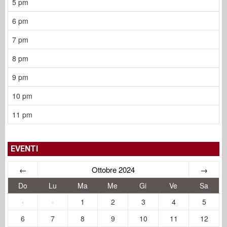
5 pm
6 pm
7 pm
8 pm
9 pm
10 pm
11 pm
EVENTI
←
Ottobre 2024
→
Do
Lu
Ma
Me
Gi
Ve
Sa
·
·
1
2
3
4
5
6
7
8
9
10
11
12