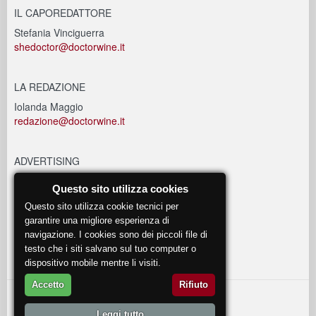
IL CAPOREDATTORE
Stefania Vinciguerra
shedoctor@doctorwine.it
LA REDAZIONE
Iolanda Maggio
redazione@doctorwine.it
ADVERTISING
advertising@doctorwine.it
Questo sito utilizza cookies
Questo sito utilizza cookie tecnici per
EVENTI
garantire una migliore esperienza di
navigazione. I cookies sono dei piccoli file di
eventi@doctorwine.it
testo che i siti salvano sul tuo computer o
dispositivo mobile mentre li visiti.
Accetto
Rifiuto
© 2018
DoctorWine
.
Leggi tutto