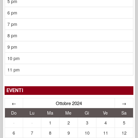
5 pm
6 pm
7 pm
8 pm
9 pm
10 pm
11 pm
EVENTI
←
Ottobre 2024
→
Do
Lu
Ma
Me
Gi
Ve
Sa
·
·
1
2
3
4
5
6
7
8
9
10
11
12