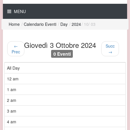
MENU
Home
/
Calendario Eventi
/
Day
/
2024
/
10
/
03
Giovedì 3 Ottobre 2024
←
Succ
Prec
→
0 Eventi
All Day
12 am
1 am
2 am
3 am
4 am