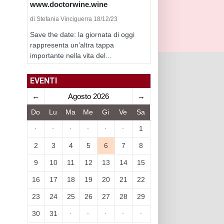
www.doctorwine.wine
di Stefania Vinciguerra 18/12/23
Save the date: la giornata di oggi
rappresenta un’altra tappa
importante nella vita del...
EVENTI
←
Agosto 2026
→
Do
Lu
Ma
Me
Gi
Ve
Sa
·
·
·
·
·
·
1
2
3
4
5
6
7
8
9
10
11
12
13
14
15
16
17
18
19
20
21
22
23
24
25
26
27
28
29
30
31
·
·
·
·
·