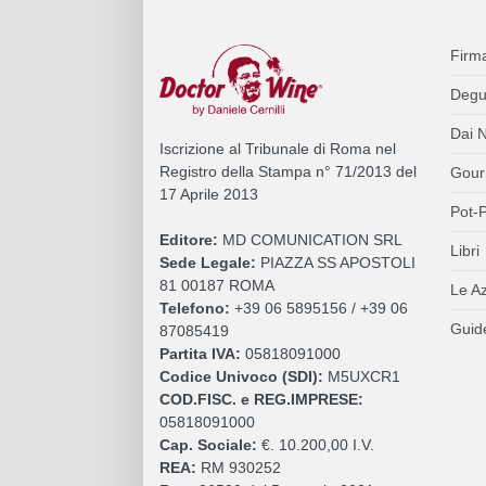
Firm
Degu
Dai N
Iscrizione al Tribunale di Roma nel
Registro della Stampa n° 71/2013 del
Gour
17 Aprile 2013
Pot-P
Editore:
MD COMUNICATION SRL
Libri
Sede Legale:
PIAZZA SS APOSTOLI
81 00187 ROMA
Le A
Telefono:
+39 06 5895156 / +39 06
Guide
87085419
Partita IVA:
05818091000
Codice Univoco (SDI):
M5UXCR1
COD.FISC. e REG.IMPRESE:
05818091000
Cap. Sociale:
€. 10.200,00 I.V.
REA:
RM 930252