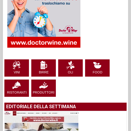
VINI
BIRRE
OLI
FOOD
RISTORANTI
PRODUTTORI
EDITORIALE DELLA SETTIMANA