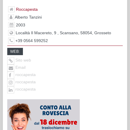
Roccapesta
Alberto Tanzini
2003
Località Il Macereto, 9 , Scansano, 58054, Grosseto
+39 0564 599252
WEB:
Sito web
Email
roccapesta
roccapesta
roccapesta