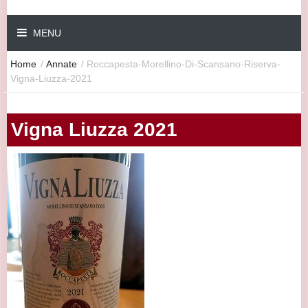
MENU
Home
/
Annate
/
Roccapesta-Morellino-Di-Scansano-Riserva-
Vigna-Liuzza-2021
Vigna Liuzza 2021