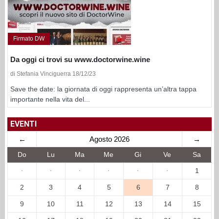
Firmato DW
Da oggi ci trovi su www.doctorwine.wine
di Stefania Vinciguerra 18/12/23
Save the date: la giornata di oggi rappresenta un’altra tappa
importante nella vita del...
EVENTI
←
Agosto 2026
→
Do
Lu
Ma
Me
Gi
Ve
Sa
·
·
·
·
·
·
1
2
3
4
5
6
7
8
9
10
11
12
13
14
15