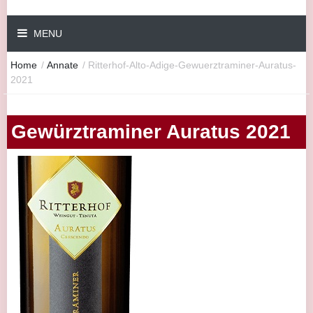
MENU
Home
/
Annate
/
Ritterhof-Alto-Adige-Gewuerztraminer-Auratus-
2021
Gewürztraminer Auratus 2021