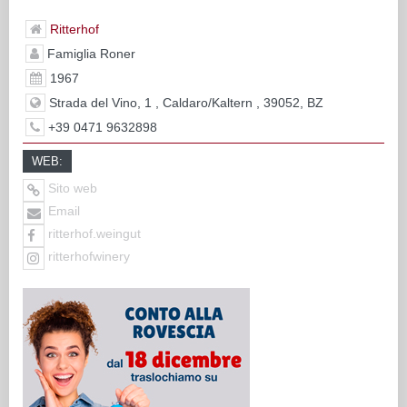
Ritterhof
Famiglia Roner
1967
Strada del Vino, 1 , Caldaro/Kaltern , 39052, BZ
+39 0471 9632898
WEB:
Sito web
Email
ritterhof.weingut
ritterhofwinery