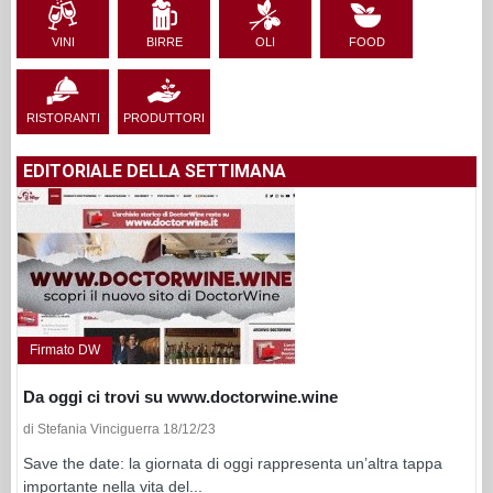
VINI
BIRRE
OLI
FOOD
RISTORANTI
PRODUTTORI
EDITORIALE DELLA SETTIMANA
Firmato DW
Da oggi ci trovi su www.doctorwine.wine
di Stefania Vinciguerra 18/12/23
Save the date: la giornata di oggi rappresenta un’altra tappa
importante nella vita del...