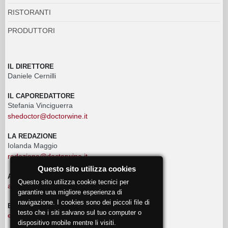
RISTORANTI
PRODUTTORI
IL DIRETTORE
Daniele Cernilli
IL CAPOREDATTORE
Stefania Vinciguerra
shedoctor@doctorwine.it
LA REDAZIONE
Iolanda Maggio
redazione@doctorwine.it
Questo sito utilizza cookies
ADVERTISING
Questo sito utilizza cookie tecnici per
advertising@doctorwine.it
garantire una migliore esperienza di
navigazione. I cookies sono dei piccoli file di
EVENTI
testo che i siti salvano sul tuo computer o
eventi@doctorwine.it
dispositivo mobile mentre li visiti.