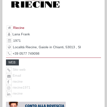
Riecine
Lana Frank
1971
Località Riecine, Gaiole in Chianti, 53013 , SI
+39 0577 749098
WEB:
Sito web
Email
riecine
riecine1971
riecine