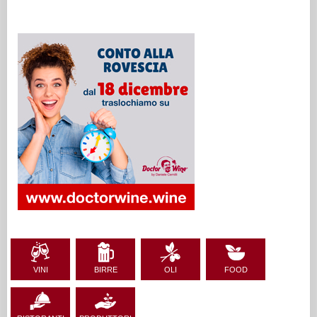
VINI
BIRRE
OLI
FOOD