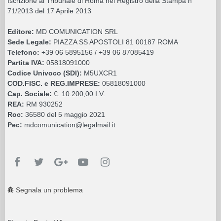
Iscrizione al Tribunale di Roma nel Registro della Stampa n°
71/2013 del 17 Aprile 2013
Editore:
MD COMUNICATION SRL
Sede Legale:
PIAZZA SS APOSTOLI 81 00187 ROMA
Telefono:
+39 06 5895156 / +39 06 87085419
Partita IVA:
05818091000
Codice Univoco (SDI):
M5UXCR1
COD.FISC. e REG.IMPRESE:
05818091000
Cap. Sociale:
€. 10.200,00 I.V.
REA:
RM 930252
Roc:
36580 del 5 maggio 2021
Pec:
mdcomunication@legalmail.it
Segnala un problema