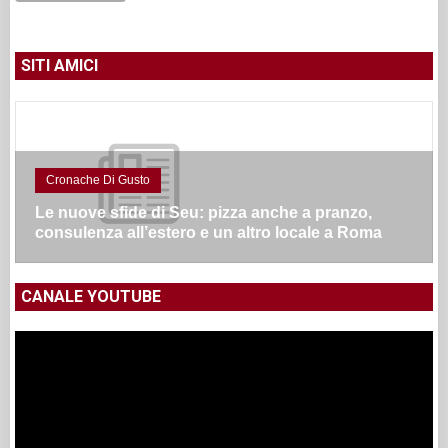
SITI AMICI
Cronache Di Gusto
Le nuove sfide di Seu: pizza anche a pranzo,
consulenza all’estero e un altro locale a Roma
CANALE YOUTUBE