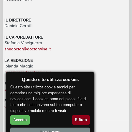
IL DIRETTORE
Daniele Cernilli
IL CAPOREDATTORE
Stefania Vinciguerra
shedoctor@doctorwine.it
LA REDAZIONE
Iolanda Maggio
redazione@doctorwine.it
Questo sito utilizza cookies
ADVERTISING
Questo sito utilizza cookie tecnici per
advertising@doctorwine.it
garantire una migliore esperienza di
navigazione. I cookies sono dei piccoli file di
EVENTI
testo che i siti salvano sul tuo computer o
eventi@doctorwine.it
dispositivo mobile mentre li visiti.
Accetto
Rifiuto
© 2018
DoctorWine
.