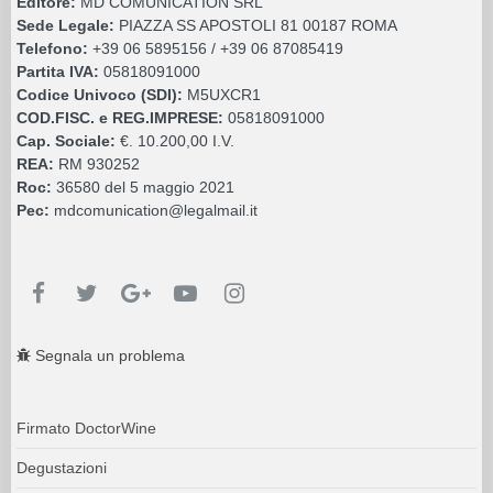
Editore:
MD COMUNICATION SRL
Sede Legale:
PIAZZA SS APOSTOLI 81 00187 ROMA
Telefono:
+39 06 5895156 / +39 06 87085419
Partita IVA:
05818091000
Codice Univoco (SDI):
M5UXCR1
COD.FISC. e REG.IMPRESE:
05818091000
Cap. Sociale:
€. 10.200,00 I.V.
REA:
RM 930252
Roc:
36580 del 5 maggio 2021
Pec:
mdcomunication@legalmail.it
Segnala un problema
Firmato DoctorWine
Degustazioni