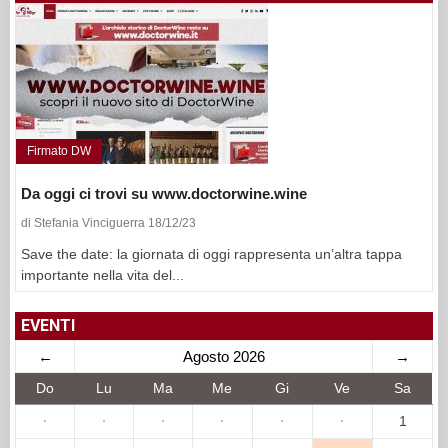
Firmato DW
Da oggi ci trovi su www.doctorwine.wine
di Stefania Vinciguerra 18/12/23
Save the date: la giornata di oggi rappresenta un’altra tappa
importante nella vita del...
EVENTI
←
Agosto 2026
→
Do
Lu
Ma
Me
Gi
Ve
Sa
·
·
·
·
·
·
1