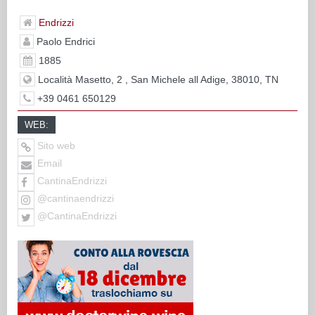
Endrizzi
Paolo Endrici
1885
Località Masetto, 2 , San Michele all Adige, 38010, TN
+39 0461 650129
WEB:
Sito web
Email
CantinaEndrizzi
@cantinaendrizzi
@CantinaEndrizzi