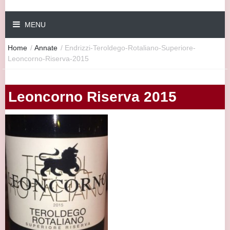
MENU
Home
/
Annate
/
Endrizzi-Teroldego-Rotaliano-Superiore-
Leoncorno-Riserva-2015
Leoncorno Riserva 2015