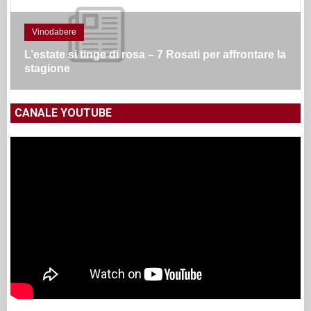
Vinodabere
L’estate si tinge di rosa – 7 Rosati per affrontare la
stagione
CANALE YOUTUBE