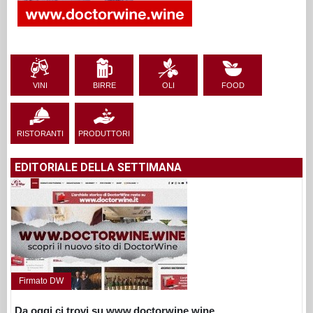
VINI
BIRRE
OLI
FOOD
RISTORANTI
PRODUTTORI
EDITORIALE DELLA SETTIMANA
Firmato DW
Da oggi ci trovi su www.doctorwine.wine