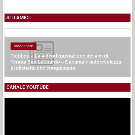
SITI AMICI
Vinodabere
Trentino – La videodegustazione dei vini di
Tenuta San Leonardo – Carisma e autorevolezza
di etichette che conquistano
CANALE YOUTUBE