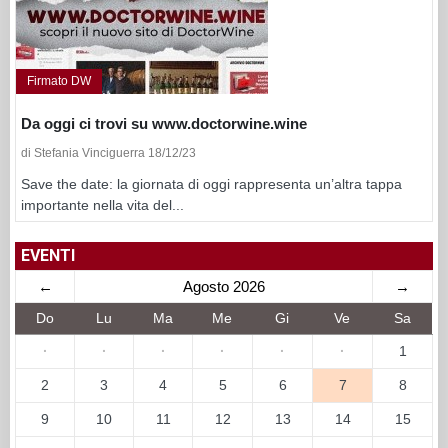
Firmato DW
Da oggi ci trovi su www.doctorwine.wine
di Stefania Vinciguerra 18/12/23
Save the date: la giornata di oggi rappresenta un’altra tappa
importante nella vita del...
EVENTI
←
Agosto 2026
→
Do
Lu
Ma
Me
Gi
Ve
Sa
·
·
·
·
·
·
1
2
3
4
5
6
7
8
9
10
11
12
13
14
15