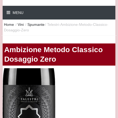
MENU
Home
/
Vini
/
Spumante
/
Telestri-Ambizione-Metodo-Classico-
Dosaggio-Zero
Ambizione Metodo Classico
Dosaggio Zero