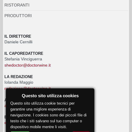
RISTORANTI
PRODUTTORI
IL DIRETTORE
Daniele Cernilli
IL CAPOREDATTORE
Stefania Vinciguerra
shedoctor@doctorwine.it
LA REDAZIONE
Iolanda Maggio
redazione@doctorwine.it
Questo sito utilizza cookies
ADVERTISING
Questo sito utilizza cookie tecnici per
advertising@doctorwine.it
garantire una migliore esperienza di
navigazione. I cookies sono dei piccoli file di
EVENTI
testo che i siti salvano sul tuo computer o
eventi@doctorwine.it
dispositivo mobile mentre li visiti.