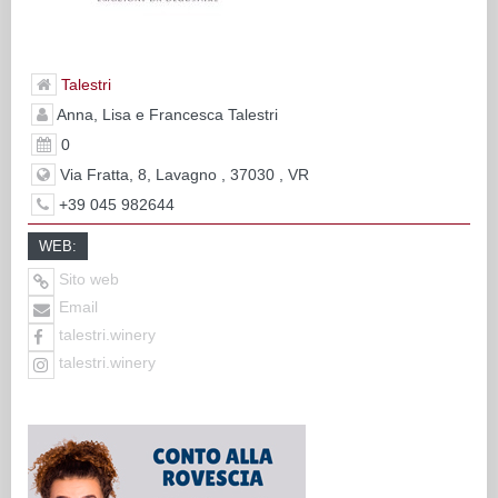
Talestri
Anna, Lisa e Francesca Talestri
0
Via Fratta, 8, Lavagno , 37030 , VR
+39 045 982644
WEB:
Sito web
Email
talestri.winery
talestri.winery