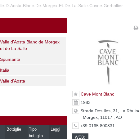
le-D-Aosta-Blanc-De-Morgex-Et-De-La-Salle-Cuvee-Gerbollier
Valle d’Aosta Blanc de Morgex
et de La Salle
Spumante
Italia
Valle d’Aosta
Cave Mont Blanc
1983
Strada Des Iles, 31, La Rhuin
Morgex, 11017 , AO
+39 0165 800331
Bottiglie
Tipo
Leggi
bottiglia
WEB: