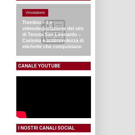
Vinodabere
Trentino – La
videodegustazione dei vini
di Tenuta San Leonardo –
Carisma e autorevolezza di
etichette che conquistano
CANALE YOUTUBE
I NOSTRI CANALI SOCIAL