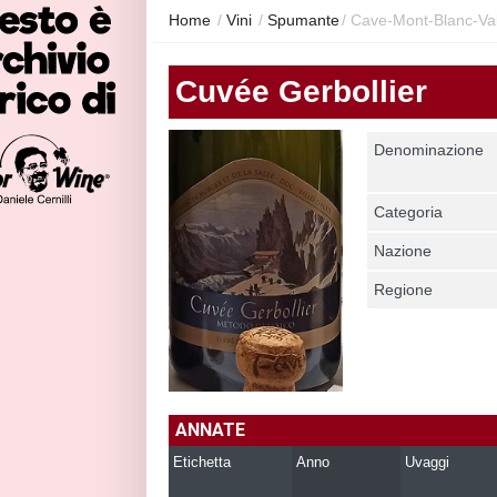
Home
/
Vini
/
Spumante
/
Cave-Mont-Blanc-Val
Cuvée Gerbollier
Denominazione
Categoria
Nazione
Regione
ANNATE
Etichetta
Anno
Uvaggi