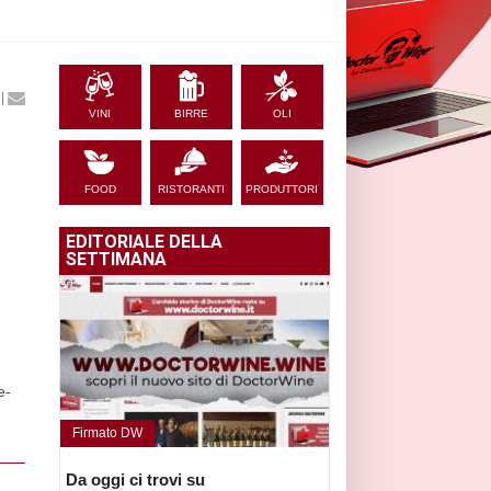
|
VINI
BIRRE
OLI
FOOD
RISTORANTI
PRODUTTORI
EDITORIALE DELLA
SETTIMANA
e-
Firmato DW
Da oggi ci trovi su