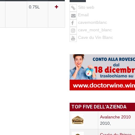
0.75L
Sito web
Email
cavemontblanc
cave_mont_blanc
Cave du Vin Blanc
TOP FIVE DELL'AZIENDA
Avalanche 2010
2010,
Cuvée du Prince