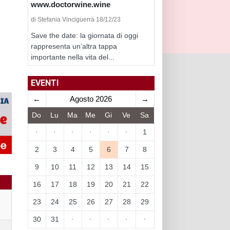
www.doctorwine.wine
di Stefania Vinciguerra 18/12/23
Save the date: la giornata di oggi
rappresenta un’altra tappa
importante nella vita del...
EVENTI
←
Agosto 2026
→
Do
Lu
Ma
Me
Gi
Ve
Sa
·
·
·
·
·
·
1
2
3
4
5
6
7
8
9
10
11
12
13
14
15
16
17
18
19
20
21
22
23
24
25
26
27
28
29
30
31
·
·
·
·
·