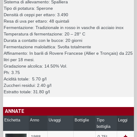
Sistema di allevamento: Spalliera
Tipo di potatura: Sperone
Densità di ceppi per ettaro: 3.490
Resa di uva per ettaro: 48 quintali
Fermentazione: Tradizionale in rosso in vasche di acciaio inox
Temperatura di fermentazione: 20 – 28° C
Durata a contatto con le bucce: 20 giorni
Fermentazione malolattica: Svolta totalmente
Affinamento: In barili di Rovere Francese (Allier e Tronçais) da 225
litri per 18 mesi.
Gradazione alcolica: 14.50% Vol.
Ph: 3.75
Acidità totale: 5.70 g/l
Zuccheri residui: 2.40 g/l
Estratto totale: 31.80 g/l
ANNATE
Etichetta
Anno
Uvaggi
Bottiglie
Tipo
Leggi
bottiglia
1988
0.75L