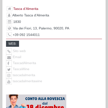
Tasca d’Almerita
Alberto Tasca d'Almerita
1830
Via dei Fiori, 13, Palermo, 90020, PA
+39 092 1544011
WEB:
Sito web
Email
TascadAlmerita
TascaWine
tascadalmerita
tascadalmeritawine