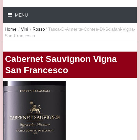
MENU
Home
/
Vini
/
Rosso
/
Tasca-D-Almerita-Contea-Di-Sclafani-Vigna-
San-Francesco
Cabernet Sauvignon Vigna
San Francesco