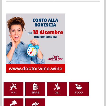
VINI
BIRRE
OLI
FOOD