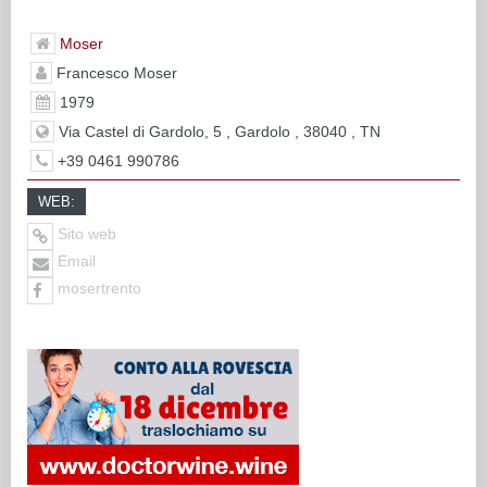
Moser
Francesco Moser
1979
Via Castel di Gardolo, 5 , Gardolo , 38040 , TN
+39 0461 990786
WEB:
Sito web
Email
mosertrento