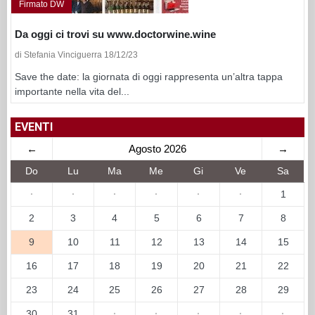
Firmato DW
Da oggi ci trovi su www.doctorwine.wine
di Stefania Vinciguerra 18/12/23
Save the date: la giornata di oggi rappresenta un’altra tappa
importante nella vita del...
EVENTI
←
Agosto 2026
→
Do
Lu
Ma
Me
Gi
Ve
Sa
·
·
·
·
·
·
1
2
3
4
5
6
7
8
9
10
11
12
13
14
15
16
17
18
19
20
21
22
23
24
25
26
27
28
29
30
31
·
·
·
·
·