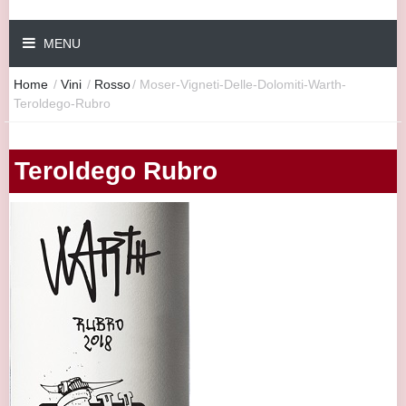
MENU
Home
/
Vini
/
Rosso
/
Moser-Vigneti-Delle-Dolomiti-Warth-
Teroldego-Rubro
Teroldego Rubro