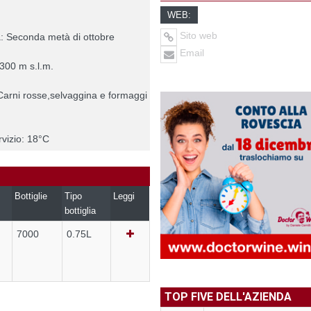
WEB:
Sito web
a: Seconda metà di ottobre
Email
 300 m s.l.m.
Carni rosse,selvaggina e formaggi
vizio: 18°C
Bottiglie
Tipo
Leggi
bottiglia
7000
0.75L
TOP FIVE DELL'AZIENDA