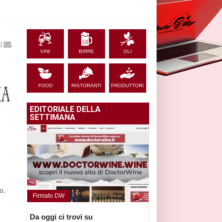
|
VINI
BIRRE
OLI
FOOD
RISTORANTI
PRODUTTORI
EDITORIALE DELLA
SETTIMANA
o,
Firmato DW
Da oggi ci trovi su