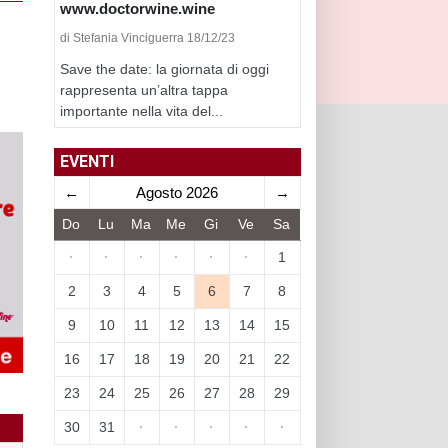
www.doctorwine.wine
di Stefania Vinciguerra 18/12/23
Save the date: la giornata di oggi
rappresenta un’altra tappa
importante nella vita del...
EVENTI
←
Agosto 2026
→
Do
Lu
Ma
Me
Gi
Ve
Sa
·
·
·
·
·
·
1
2
3
4
5
6
7
8
9
10
11
12
13
14
15
16
17
18
19
20
21
22
23
24
25
26
27
28
29
30
31
·
·
·
·
·