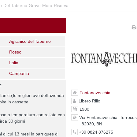
co-Del-Taburno-Grave-Mora-Riserva
Aglianico del Taburno
Rosso
Italia
Campania
e:
Fontanavecchia
anico,le migliori uve dell'azienda
Libero Rillo
olte in cassette
1980
rosso a temperatura controllata con
Via Fontanavecchia, Torrecus
irca 30 giorni
82030, BN
+39 0824 876275
i di cui 13 mesi in barriques di