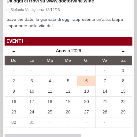
Da oggi ci trovi su www.doctorwine.wine
di Stefania Vinciguerra 18/12/23
Save the date: la giornata di oggi rappresenta un’altra tappa
importante nella vita del...
EVENTI
←
Agosto 2026
→
Do
Lu
Ma
Me
Gi
Ve
Sa
·
·
·
·
·
·
1
2
3
4
5
6
7
8
9
10
11
12
13
14
15
16
17
18
19
20
21
22
23
24
25
26
27
28
29
30
31
·
·
·
·
·