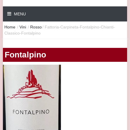
MENU
Home
/
Vini
/
Rosso
/
Fattoria-Carpineta-Fontalpino-Chianti-
Classico-Fontalpino
Fontalpino