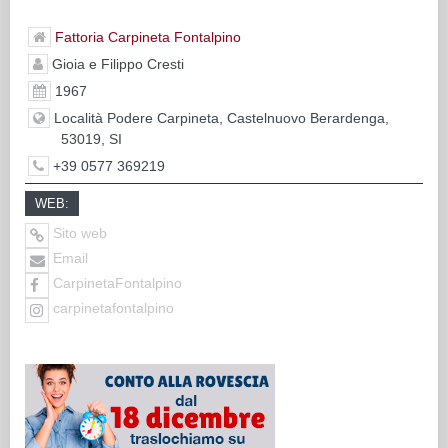
Fattoria Carpineta Fontalpino
Gioia e Filippo Cresti
1967
Località Podere Carpineta, Castelnuovo Berardenga,
53019, SI
+39 0577 369219
WEB:
Sito web
Email
CarpinetaFontalpino
carpinetafontalpino