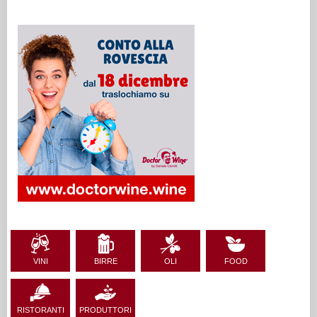
VINI
BIRRE
OLI
FOOD
RISTORANTI
PRODUTTORI