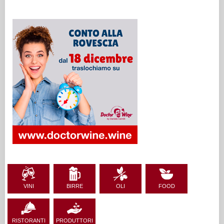
VINI
BIRRE
OLI
FOOD
RISTORANTI
PRODUTTORI