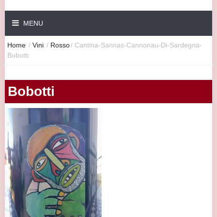
MENU
Home
/
Vini
/
Rosso
/
Cantina-Sannas-Cannonau-Di-Sardegna-
Bobotti
Bobotti