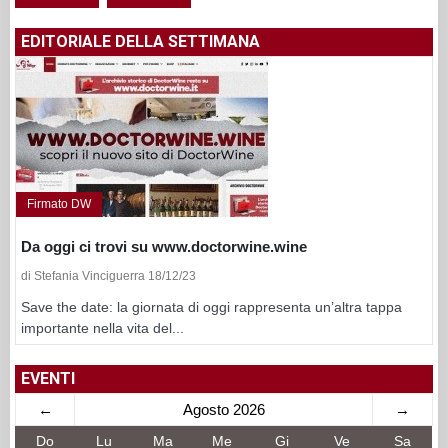
EDITORIALE DELLA SETTIMANA
Firmato DW
Da oggi ci trovi su www.doctorwine.wine
di Stefania Vinciguerra 18/12/23
Save the date: la giornata di oggi rappresenta un’altra tappa
importante nella vita del...
EVENTI
←
Agosto 2026
→
Do
Lu
Ma
Me
Gi
Ve
Sa