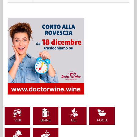
VINI
BIRRE
OLI
FOOD