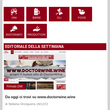
VINI
BIRRE
OLI
FOOD
RISTORANTI
PRODUTTORI
EDITORIALE DELLA SETTIMANA
Firmato DW
Da oggi ci trovi su www.doctorwine.wine
di Stefania Vinciguerra 18/12/23