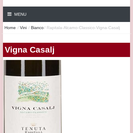
MENU
Home
/
Vini
/
Bianco
/
Rapitala-Alcamo-Classico-Vigna-Casalj
Vigna Casalj