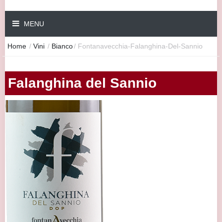
MENU
Home
/
Vini
/
Bianco
/
Fontanavecchia-Falanghina-Del-Sannio
Falanghina del Sannio