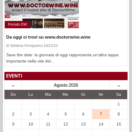
Firmato DW
Da oggi ci trovi su www.doctorwine.wine
di Stefania Vinciguerra 18/12/23
Save the date: la giornata di oggi rappresenta un’altra tappa
importante nella vita del...
EVENTI
←
Agosto 2026
→
Do
Lu
Ma
Me
Gi
Ve
Sa
·
·
·
·
·
·
1
2
3
4
5
6
7
8
9
10
11
12
13
14
15