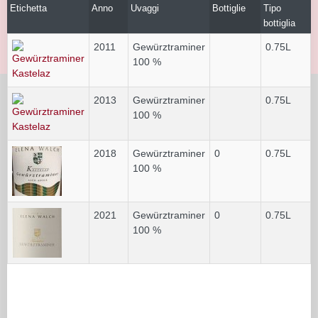
Etichetta
Anno
Uvaggi
Bottiglie
Tipo
L
bottiglia
2011
Gewürztraminer
0.75L
100 %
2013
Gewürztraminer
0.75L
100 %
2018
Gewürztraminer
0
0.75L
100 %
2021
Gewürztraminer
0
0.75L
100 %