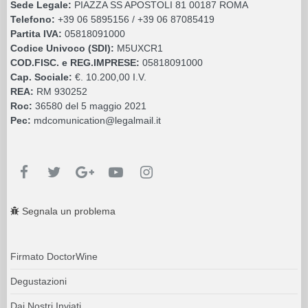
Sede Legale:
PIAZZA SS APOSTOLI 81 00187 ROMA
Telefono:
+39 06 5895156 / +39 06 87085419
Partita IVA:
05818091000
Codice Univoco (SDI):
M5UXCR1
COD.FISC. e REG.IMPRESE:
05818091000
Cap. Sociale:
€. 10.200,00 I.V.
REA:
RM 930252
Roc:
36580 del 5 maggio 2021
Pec:
mdcomunication@legalmail.it
Segnala un problema
Firmato DoctorWine
Degustazioni
Dai Nostri Inviati