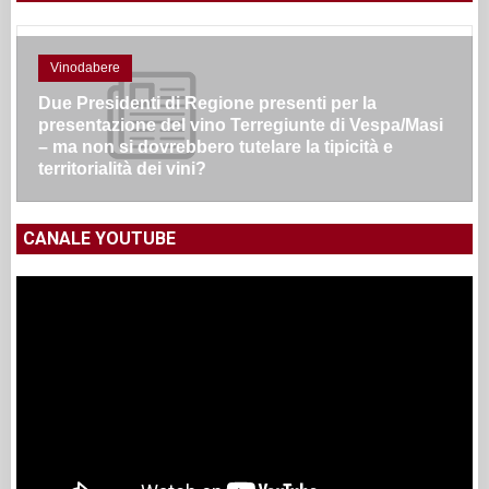
Vinodabere
Due Presidenti di Regione presenti per la
presentazione del vino Terregiunte di Vespa/Masi
– ma non si dovrebbero tutelare la tipicità e
territorialità dei vini?
CANALE YOUTUBE