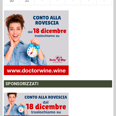
30
31
·
·
·
·
·
SPONSORIZZATI