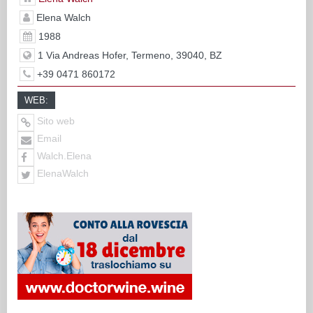
Elena Walch
1988
1 Via Andreas Hofer, Termeno, 39040, BZ
+39 0471 860172
WEB:
Sito web
Email
Walch.Elena
ElenaWalch