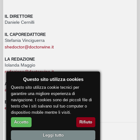
IL DIRETTORE
Daniele Cernilli
IL CAPOREDATTORE
Stefania Vinciguerra
shedoctor@doctorwine.it
LA REDAZIONE
Iolanda Maggio
redazione@doctorwine.it
Questo sito utilizza cookies
ADVERTISING
Questo sito utilizza cookie tecnici per
advertising@doctorwine.it
garantire una migliore esperienza di
navigazione. I cookies sono dei piccoli file di
EVENTI
testo che i siti salvano sul tuo computer o
eventi@doctorwine.it
dispositivo mobile mentre li visiti.
Accetto
Rifiuto
© 2018
DoctorWine
.
Leggi tutto