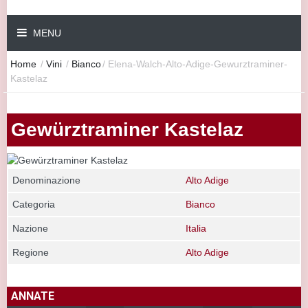
MENU
Home
/
Vini
/
Bianco
/
Elena-Walch-Alto-Adige-Gewurztraminer-
Kastelaz
Gewürztraminer Kastelaz
Denominazione
Alto Adige
Categoria
Bianco
Nazione
Italia
Regione
Alto Adige
ANNATE