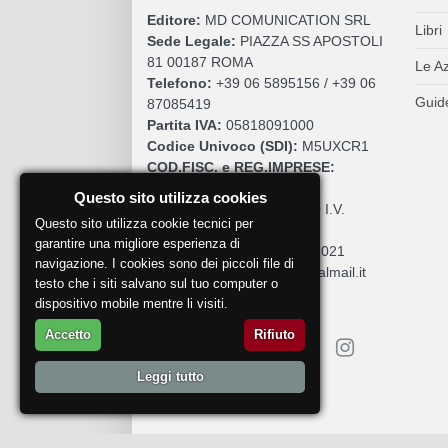
Editore:
MD COMUNICATION SRL
Libri
Sede Legale:
PIAZZA SS APOSTOLI
81 00187 ROMA
Le A
Telefono:
+39 06 5895156 / +39 06
Guide
87085419
Partita IVA:
05818091000
Codice Univoco (SDI):
M5UXCR1
COD.FISC. e REG.IMPRESE:
05818091000
Questo sito utilizza cookies
Cap. Sociale:
€. 10.200,00 I.V.
Questo sito utilizza cookie tecnici per
REA:
RM 930252
garantire una migliore esperienza di
Roc:
36580 del 5 maggio 2021
navigazione. I cookies sono dei piccoli file di
Pec:
mdcomunication@legalmail.it
testo che i siti salvano sul tuo computer o
dispositivo mobile mentre li visiti.
Accetto
Rifiuto
Leggi tutto
Segnala un problema