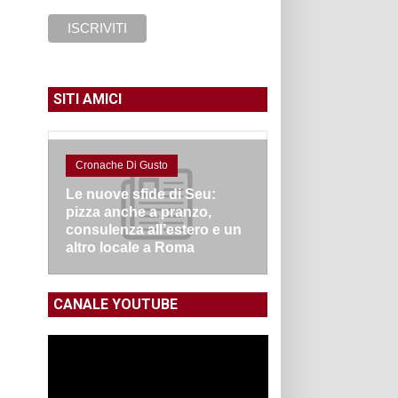
SITI AMICI
Cronache Di Gusto
Le nuove sfide di Seu:
pizza anche a pranzo,
consulenza all’estero e un
altro locale a Roma
CANALE YOUTUBE