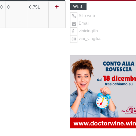
WEB:
00
0
0.75L
Sito web
Email
vinicingilia
vini_cingilia