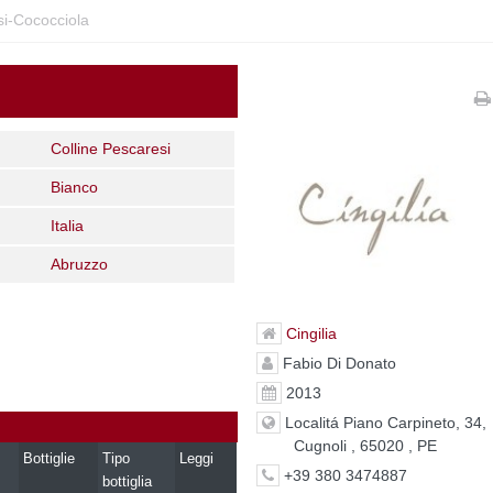
si-Cococciola
Colline Pescaresi
Bianco
Italia
Abruzzo
Cingilia
Fabio Di Donato
2013
Localitá Piano Carpineto, 34,
Cugnoli , 65020 , PE
Bottiglie
Tipo
Leggi
+39 380 3474887
bottiglia