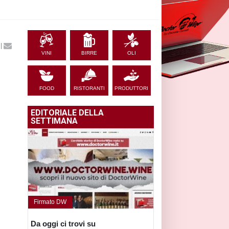
|
VINI
BIRRE
OLI
FOOD
RISTORANTI
PRODUTTORI
EDITORIALE DELLA
SETTIMANA
Firmato DW
Da oggi ci trovi su