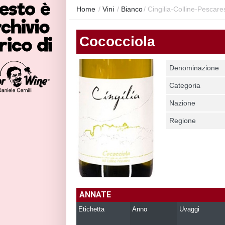
Home
/
Vini
/
Bianco
/
Cingilia-Colline-Pescare
Cococciola
Denominazione
Categoria
Nazione
Regione
ANNATE
Etichetta
Anno
Uvaggi