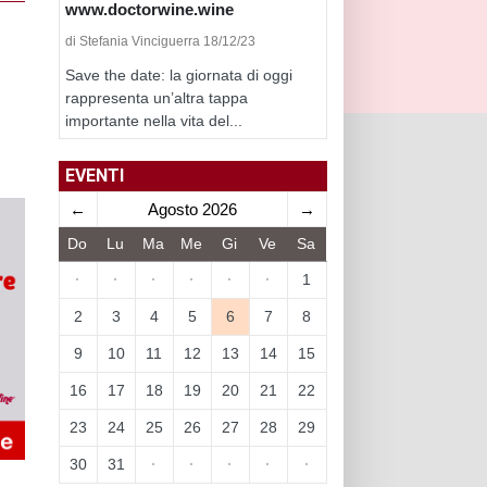
www.doctorwine.wine
di Stefania Vinciguerra 18/12/23
Save the date: la giornata di oggi
rappresenta un’altra tappa
importante nella vita del...
EVENTI
←
Agosto 2026
→
Do
Lu
Ma
Me
Gi
Ve
Sa
·
·
·
·
·
·
1
2
3
4
5
6
7
8
9
10
11
12
13
14
15
16
17
18
19
20
21
22
23
24
25
26
27
28
29
30
31
·
·
·
·
·