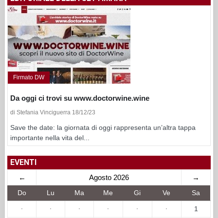
Firmato DW
Da oggi ci trovi su www.doctorwine.wine
di Stefania Vinciguerra 18/12/23
Save the date: la giornata di oggi rappresenta un’altra tappa
importante nella vita del...
EVENTI
←
Agosto 2026
→
Do
Lu
Ma
Me
Gi
Ve
Sa
·
·
·
·
·
·
1