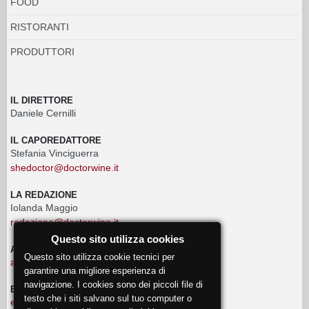
FOOD
RISTORANTI
PRODUTTORI
IL DIRETTORE
Daniele Cernilli
IL CAPOREDATTORE
Stefania Vinciguerra
shedoctor@doctorwine.it
LA REDAZIONE
Iolanda Maggio
redazione@doctorwine.it
Questo sito utilizza cookies
ADVERTISING
Questo sito utilizza cookie tecnici per
advertising@doctorwine.it
garantire una migliore esperienza di
navigazione. I cookies sono dei piccoli file di
EVENTI
testo che i siti salvano sul tuo computer o
eventi@doctorwine.it