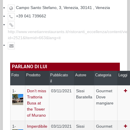
Campo Santo Stefano, 3, Venezia, 30141 , Venezia
+39 041 739662
http://www.venetianrestaurants.it/ristoranti_eccellenza/content/vie
id=2521&Itemid=663&lang=it
PARLANO DI LUI
Foto
Prodotto
Pubblicato
Autore
Categoria
Leggi
il
1-
Don’t miss
03/11/2021
Sissi
Gourmet
Trattoria
Baratella
Dove
Busa at
mangiare
the Tower
of Murano
1-
Imperdibile
03/11/2021
Sissi
Gourmet