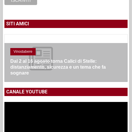
SITI AMICI
Vinodabere
Dal 2 al 16 agosto torna Calici di Stelle:
distanziamento, sicurezza e un tema che fa
sognare
CANALE YOUTUBE