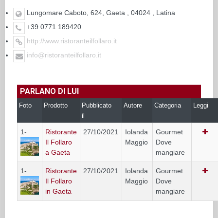
Lungomare Caboto, 624, Gaeta , 04024 , Latina
+39 0771 189420
http://www.ristoranteilfollaro.it
info@ristoranteilfollaro.it
PARLANO DI LUI
Foto
Prodotto
Pubblicato
Autore
Categoria
Leggi
il
1-
Ristorante
27/10/2021
Iolanda
Gourmet
Il Follaro
Maggio
Dove
a Gaeta
mangiare
1-
Ristorante
27/10/2021
Iolanda
Gourmet
Il Follaro
Maggio
Dove
in Gaeta
mangiare