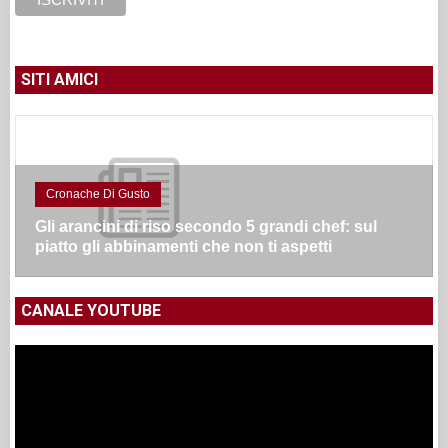
SITI AMICI
Cronache Di Gusto
Gli arancini di riso secondo 5 grandi chef: sul
piatto gli abbinamenti che non ti aspetti
CANALE YOUTUBE