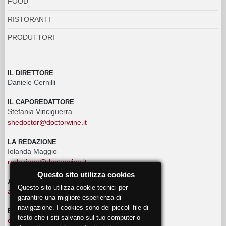
FOOD
RISTORANTI
PRODUTTORI
IL DIRETTORE
Daniele Cernilli
IL CAPOREDATTORE
Stefania Vinciguerra
shedoctor@doctorwine.it
LA REDAZIONE
Iolanda Maggio
redazione@doctorwine.it
Questo sito utilizza cookies
ADVERTISING
Questo sito utilizza cookie tecnici per
advertising@doctorwine.it
garantire una migliore esperienza di
navigazione. I cookies sono dei piccoli file di
EVENTI
testo che i siti salvano sul tuo computer o
eventi@doctorwine.it