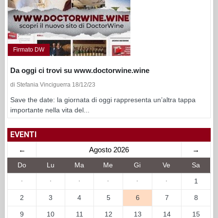
Firmato DW
Da oggi ci trovi su www.doctorwine.wine
di Stefania Vinciguerra 18/12/23
Save the date: la giornata di oggi rappresenta un’altra tappa
importante nella vita del...
EVENTI
←
Agosto 2026
→
Do
Lu
Ma
Me
Gi
Ve
Sa
·
·
·
·
·
·
1
2
3
4
5
6
7
8
9
10
11
12
13
14
15