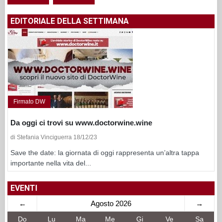
EDITORIALE DELLA SETTIMANA
Firmato DW
Da oggi ci trovi su www.doctorwine.wine
di Stefania Vinciguerra 18/12/23
Save the date: la giornata di oggi rappresenta un’altra tappa
importante nella vita del...
EVENTI
←
Agosto 2026
→
Do
Lu
Ma
Me
Gi
Ve
Sa