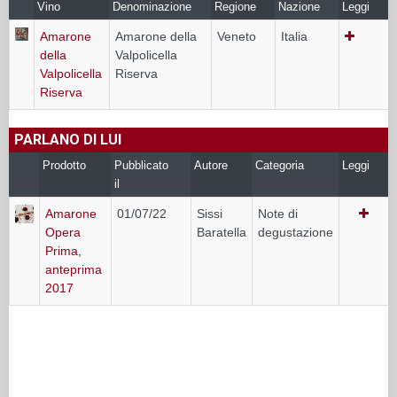
Vino
Denominazione
Regione
Nazione
Leggi
Amarone
Amarone della
Veneto
Italia
della
Valpolicella
Valpolicella
Riserva
Riserva
PARLANO DI LUI
Prodotto
Pubblicato
Autore
Categoria
Leggi
il
Amarone
01/07/22
Sissi
Note di
Opera
Baratella
degustazione
Prima,
anteprima
2017