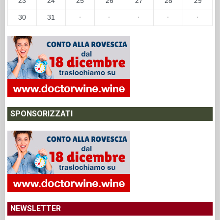
23
24
25
26
27
28
29
30
31
·
·
·
·
·
SPONSORIZZATI
NEWSLETTER