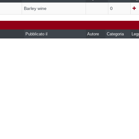
Barley wine
0
Pubblicato il
Autore
Categoria
Leg