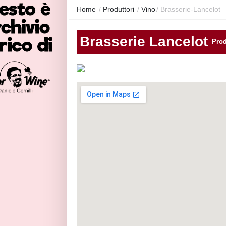
Home
/
Produttori
/
Vino
/
Brasserie-Lancelot
Brasserie Lancelot
Prod