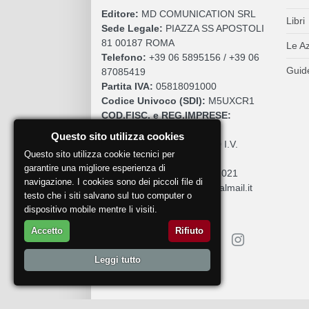
Editore:
MD COMUNICATION SRL
Libri
Sede Legale:
PIAZZA SS APOSTOLI
81 00187 ROMA
Le A
Telefono:
+39 06 5895156 / +39 06
Guide
87085419
Partita IVA:
05818091000
Codice Univoco (SDI):
M5UXCR1
COD.FISC. e REG.IMPRESE:
05818091000
Questo sito utilizza cookies
Cap. Sociale:
€. 10.200,00 I.V.
Questo sito utilizza cookie tecnici per
REA:
RM 930252
garantire una migliore esperienza di
Roc:
36580 del 5 maggio 2021
navigazione. I cookies sono dei piccoli file di
Pec:
mdcomunication@legalmail.it
testo che i siti salvano sul tuo computer o
dispositivo mobile mentre li visiti.
Accetto
Rifiuto
Leggi tutto
Segnala un problema