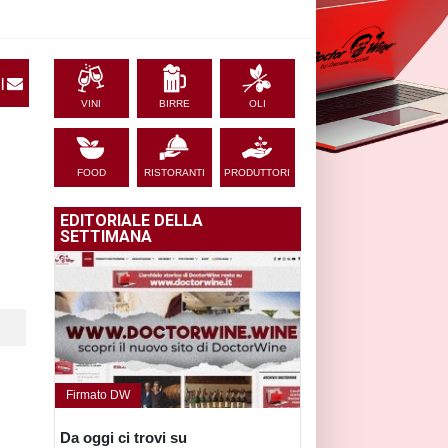
|
VINI
BIRRE
OLI
FOOD
RISTORANTI
PRODUTTORI
EDITORIALE DELLA
SETTIMANA
Firmato DW
Da oggi ci trovi su