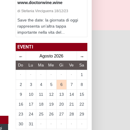
www.doctorwine.wine
di Stefania Vinciguerra 18/12/23
Save the date: la giornata di oggi
rappresenta un’altra tappa
importante nella vita del...
EVENTI
←
Agosto 2026
→
Do
Lu
Ma
Me
Gi
Ve
Sa
·
·
·
·
·
·
1
2
3
4
5
6
7
8
9
10
11
12
13
14
15
16
17
18
19
20
21
22
23
24
25
26
27
28
29
30
31
·
·
·
·
·
gi