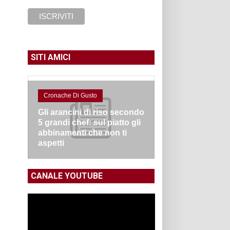
SITI AMICI
Cronache Di Gusto
Gli arancini di riso secondo
5 grandi chef: sul piatto gli
abbinamenti che non ti
aspetti
CANALE YOUTUBE