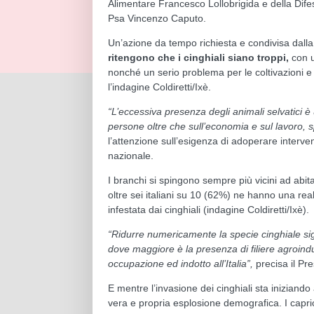
Alimentare Francesco Lollobrigida e della Dif
Psa Vincenzo Caputo.
Un’azione da tempo richiesta e condivisa dall
ritengono che i cinghiali siano troppi,
con u
nonché un serio problema per le coltivazioni e 
l’indagine Coldiretti/Ixè.
“L’eccessiva presenza degli animali selvatici 
persone oltre che sull’economia e sul lavoro, 
l’attenzione sull’esigenza di adoperare intervent
nazionale.
I branchi si spingono sempre più vicini ad abitaz
oltre sei italiani su 10 (62%) ne hanno una r
infestata dai cinghiali (indagine Coldiretti/Ixè).
“Ridurre numericamente la specie cinghiale sign
dove maggiore è la presenza di filiere agroindus
occupazione ed indotto all’Italia”,
precisa il Pr
E mentre l’invasione dei cinghiali sta iniziando 
vera e propria esplosione demografica. I caprio