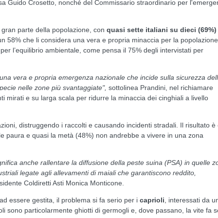
esa Guido Crosetto, nonché del Commissario straordinario per l'emerg
a gran parte della popolazione, con
quasi sette italiani su dieci (69%)
n 58% che li considera una vera e propria minaccia per la popolazione
per l’equilibrio ambientale, come pensa il 75% degli intervistati per
è una vera e propria emergenza nazionale che incide sulla sicurezza del
specie nelle zone più svantaggiate",
sottolinea Prandini, nel richiamare
i mirati e su larga scala per ridurre la minaccia dei cinghiali a livello
ioni, distruggendo i raccolti e causando incidenti stradali. Il risultato è
eale paura e quasi la metà (48%) non andrebbe a vivere in una zona
ifica anche rallentare la diffusione della peste suina (PSA) in quelle 
triali legate agli allevamenti di maiali che garantiscono reddito,
esidente Coldiretti Asti Monica Monticone.
ad essere gestita, il problema si fa serio per i
caprioli
, interessati da u
li sono particolarmente ghiotti di germogli e, dove passano, la vite fa s