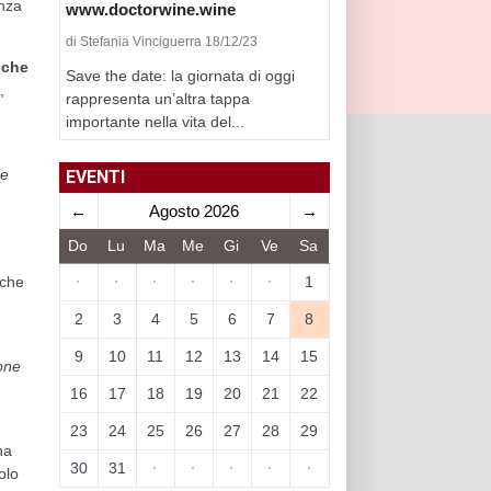
enza
www.doctorwine.wine
di Stefania Vinciguerra 18/12/23
 che
Save the date: la giornata di oggi
,
rappresenta un’altra tappa
importante nella vita del...
le
EVENTI
←
Agosto 2026
→
Do
Lu
Ma
Me
Gi
Ve
Sa
·
·
·
·
·
·
1
 che
2
3
4
5
6
7
8
9
10
11
12
13
14
15
zone
16
17
18
19
20
21
22
23
24
25
26
27
28
29
na
30
31
·
·
·
·
·
olo