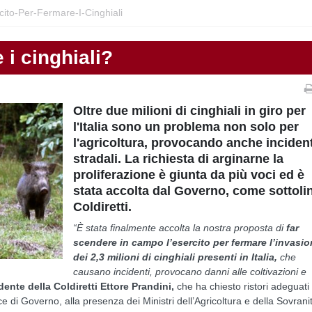
cito-Per-Fermare-I-Cinghiali
 i cinghiali?
Oltre due milioni di cinghiali in giro per
l'Italia sono un problema non solo per
l'agricoltura, provocando anche incident
stradali. La richiesta di arginarne la
proliferazione è giunta da più voci ed è
stata accolta dal Governo, come sottoli
Coldiretti.
“È stata finalmente accolta la nostra proposta di
far
scendere in campo l’esercito per fermare l’invasi
dei 2,3 milioni di cinghiali presenti in Italia,
che
causano incidenti, provocano danni alle coltivazioni e
dente della Coldiretti Ettore Prandini,
che ha chiesto ristori adeguati
ice di Governo, alla presenza dei Ministri dell’Agricoltura e della Sovrani