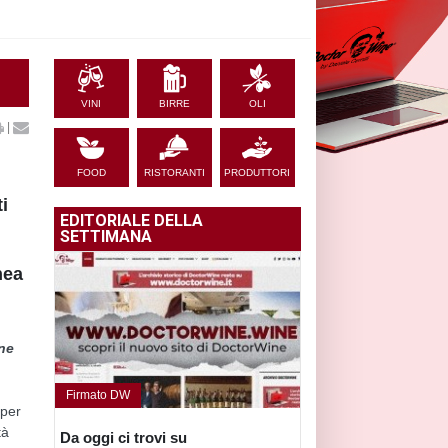
VINI
BIRRE
OLI
|
FOOD
RISTORANTI
PRODUTTORI
i
EDITORIALE DELLA
SETTIMANA
nea
one
Firmato DW
 per
tà
Da oggi ci trovi su