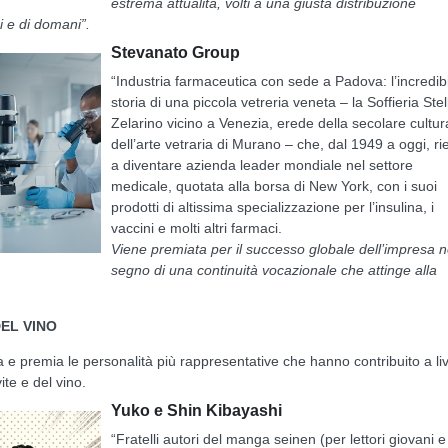
estrema attualità, volti a una giusta distribuzione
i e di domani”.
Stevanato Group
“Industria farmaceutica con sede a Padova: l’incredib
storia di una piccola vetreria veneta – la Soffieria Stel
Zelarino vicino a Venezia, erede della secolare cultur
dell’arte vetraria di Murano – che, dal 1949 a oggi, ri
a diventare azienda leader mondiale nel settore
medicale, quotata alla borsa di New York, con i suoi
prodotti di altissima specializzazione per l’insulina, i
vaccini e molti altri farmaci.
Viene premiata per il successo globale dell’impresa n
segno di una continuità vocazionale che attinge alla
DEL VINO
a e premia le personalità più rappresentative che hanno contribuito a liv
ite e del vino.
Yuko e Shin Kibayashi
“Fratelli autori del manga seinen (per lettori giovani e