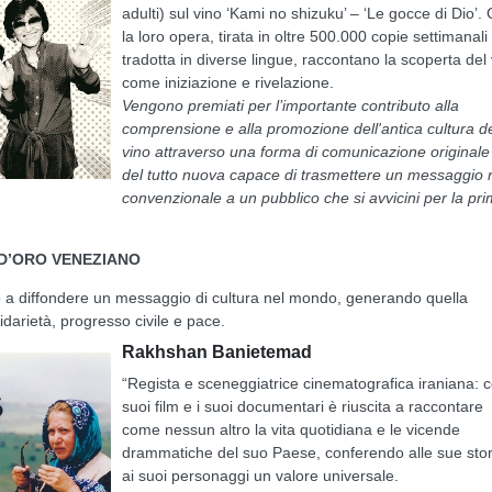
adulti) sul vino ‘Kami no shizuku’ – ‘Le gocce di Dio’.
la loro opera, tirata in oltre 500.000 copie settimanali
tradotta in diverse lingue, raccontano la scoperta del
come iniziazione e rivelazione.
Vengono premiati per l’importante contributo alla
comprensione e alla promozione dell'antica cultura d
vino attraverso una forma di comunicazione originale
del tutto nuova capace di trasmettere un messaggio
convenzionale a un pubblico che si avvicini per la pr
D’ORO VENEZIANO
to a diffondere un messaggio di cultura nel mondo, generando quella
idarietà, progresso civile e pace.
Rakhshan Banietemad
“Regista e sceneggiatrice cinematografica iraniana: c
suoi film e i suoi documentari è riuscita a raccontare
come nessun altro la vita quotidiana e le vicende
drammatiche del suo Paese, conferendo alle sue stor
ai suoi personaggi un valore universale.