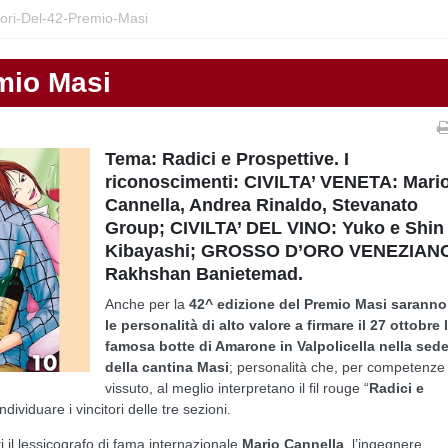
itori-Del-42-Premio-Masi
emio Masi
Tema: Radici e Prospettive. I
riconoscimenti: CIVILTA’ VENETA: Mari
Cannella, Andrea Rinaldo, Stevanato
Group; CIVILTA’ DEL VINO: Yuko e Shin
Kibayashi; GROSSO D’ORO VENEZIAN
Rakhshan Banietemad.
Anche per la
42^ edizione del Premio Masi saranno
le personalità di alto valore a firmare il 27 ottobre 
famosa botte di Amarone in Valpolicella nella sed
della cantina Masi
; personalità che, per competenze
vissuto, al meglio interpretano il fil rouge “
Radici e
dividuare i vincitori delle tre sezioni.
i il lessicografo di fama internazionale
Mario Cannella
, l’ingegnere