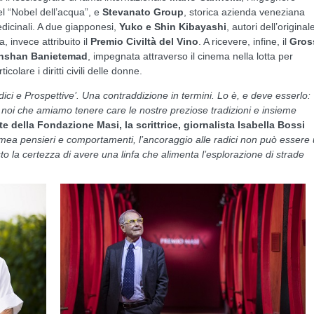
el “Nobel dell’acqua”, e
Stevanato Group
, storica azienda veneziana
edicinali. A due giapponesi,
Yuko e Shin Kibayashi
, autori dell’original
, invece attribuito il
Premio Civiltà del Vino
. A ricevere, infine, il
Gros
hshan Banietemad
, impegnata attraverso il cinema nella lotta per
colare i diritti civili delle donne.
i e Prospettive’. Una contraddizione in termini. Lo è, e deve esserlo:
tti noi che amiamo tenere care le nostre preziose tradizioni e insieme
e della Fondazione Masi, la scrittrice, giornalista Isabella Bossi
ermea pensieri e comportamenti, l’ancoraggio alle radici non può essere
o la certezza di avere una linfa che alimenta l’esplorazione di strade