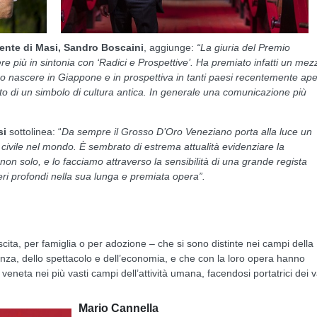
ente di Masi, Sandro Boscaini
, aggiunge:
“La giuria del Premio
re più in sintonia con ‘Radici e Prospettive’. Ha premiato infatti un mez
uo nascere in Giappone e in prospettiva in tanti paesi recentemente ape
to di un simbolo di cultura antica. In generale una comunicazione più
si
sottolinea: “
Da sempre il Grosso D’Oro Veneziano porta alla luce un
 civile nel mondo. È sembrato di estrema attualità evidenziare la
non solo, e lo facciamo attraverso la sensibilità di una grande regista
ieri profondi nella sua lunga e premiata opera”.
ita, per famiglia o per adozione – che si sono distinte nei campi della
cienza, dello spettacolo e dell’economia, e che con la loro opera hanno
eneta nei più vasti campi dell’attività umana, facendosi portatrici dei v
Mario Cannella