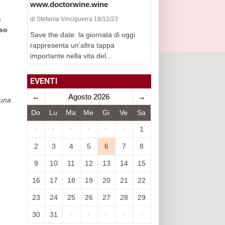
www.doctorwine.wine
e
di Stefania Vinciguerra 18/12/23
so
Save the date: la giornata di oggi
rappresenta un’altra tappa
importante nella vita del...
EVENTI
←
Agosto 2026
→
 una
Do
Lu
Ma
Me
Gi
Ve
Sa
·
·
·
·
·
·
1
2
3
4
5
6
7
8
9
10
11
12
13
14
15
16
17
18
19
20
21
22
23
24
25
26
27
28
29
30
31
·
·
·
·
·