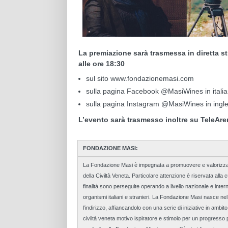
La premiazione sarà trasmessa in diretta st
alle ore 18:30
sul sito www.fondazionemasi.com
sulla pagina Facebook @MasiWines in itali
sulla pagina Instagram @MasiWines in ingl
L’evento sarà trasmesso inoltre su TeleAre
FONDAZIONE MASI:
La Fondazione Masi è impegnata a promuovere e valorizzare il
della Civiltà Veneta. Particolare attenzione è riservata alla c
finalità sono perseguite operando a livello nazionale e inter
organismi italiani e stranieri. La Fondazione Masi nasce ne
l’indirizzo, affiancandolo con una serie di iniziative in ambi
civiltà veneta motivo ispiratore e stimolo per un progresso p