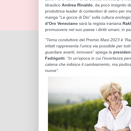
idraulico
Andrea Rinaldo
, da poco insignito d
produttrice leader di contenitori di vetro per m
manga “Le gocce di Dio” sulla cultura enologica
d’Oro Veneziano
sarà la regista iraniana
Rak
promuovere nel suo paese i diritti umani, in parti
“Tema conduttore del Premio Masi 2023 è ‘Radic
infatti rappresenta l’unica via possibile per tu
guardare avanti, innovare
” spiega la
president
Fedrigotti
. “
In un’epoca in cui l’incertezza p
catena che inibisce il cambiamento, ma piuttost
nuove”.