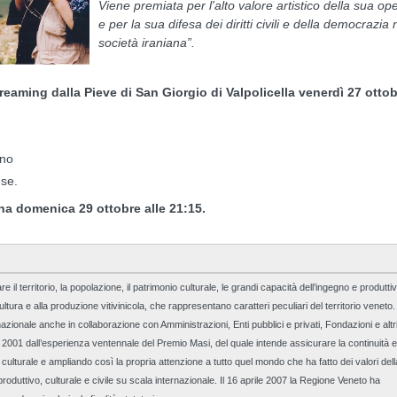
Viene premiata per l'alto valore artistico della sua op
e per la sua difesa dei diritti civili e della democrazia 
società iraniana”.
reaming dalla Pieve di San Giorgio di Valpolicella venerdì 27 otto
ano
ese.
na domenica 29 ottobre alle 21:15.
 territorio, la popolazione, il patrimonio culturale, le grandi capacità dell’ingegno e produtti
ultura e alla produzione vitivinicola, che rappresentano caratteri peculiari del territorio veneto.
nazionale anche in collaborazione con Amministrazioni, Enti pubblici e privati, Fondazioni e altr
l 2001 dall’esperienza ventennale del Premio Masi, del quale intende assicurare la continuità e
to culturale e ampliando così la propria attenzione a tutto quel mondo che ha fatto dei valori dell
roduttivo, culturale e civile su scala internazionale. Il 16 aprile 2007 la Regione Veneto ha