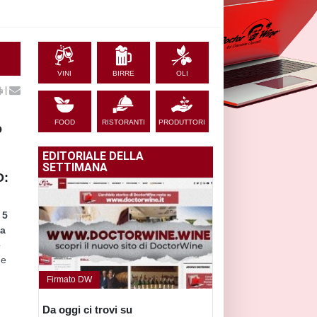
VINI
BIRRE
OLI
|
FOOD
RISTORANTI
PRODUTTORI
o
EDITORIALE DELLA
SETTIMANA
O:
 5
la
e
 e
Firmato DW
Da oggi ci trovi su