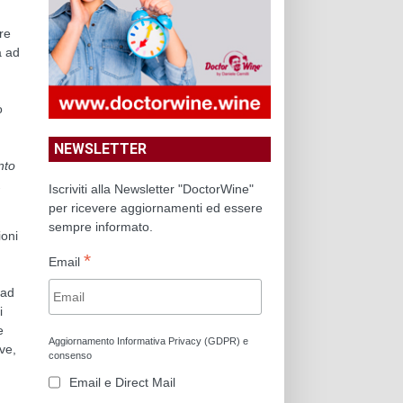
re
a ad
ò
NEWSLETTER
nto
.
Iscriviti alla Newsletter "DoctorWine"
per ricevere aggiornamenti ed essere
sempre informato.
ioni
*
Email
 ad
i
e
Aggiornamento Informativa Privacy (GDPR) e
ive,
consenso
Email e Direct Mail