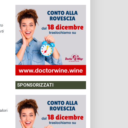
zo
rti
SPONSORIZZATI
alori