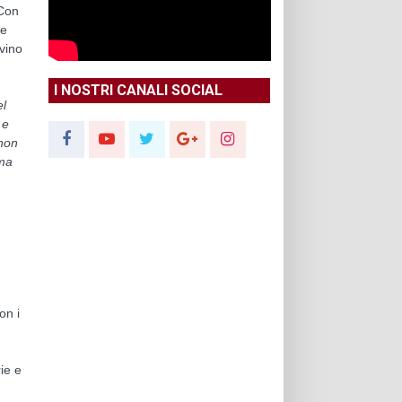
 Con
 e
 vino
I NOSTRI CANALI SOCIAL
el
 e
 non
ima
on i
ie e