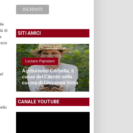
ile
la di
SITI AMICI
a
esce
Luciano Pignataro
Agriturismo Corbella, il
el
cuore del Cilento nella
cucina di Giovanna Voria
CANALE YOUTUBE
ello