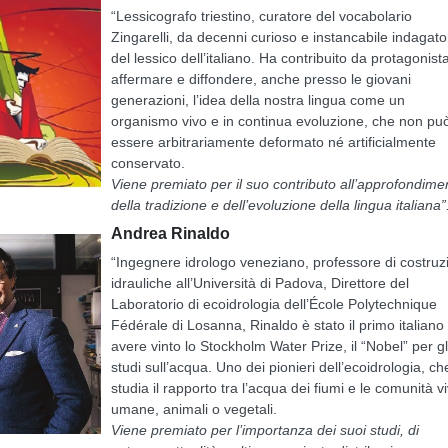
“Lessicografo triestino, curatore del vocabolario
Zingarelli, da decenni curioso e instancabile indagato
del lessico dell’italiano. Ha contribuito da protagonist
affermare e diffondere, anche presso le giovani
generazioni, l’idea della nostra lingua come un
organismo vivo e in continua evoluzione, che non pu
essere arbitrariamente deformato né artificialmente
conservato.
Viene premiato per il suo contributo all’approfondime
della tradizione e dell’evoluzione della lingua italiana”
Andrea Rinaldo
“Ingegnere idrologo veneziano, professore di costruz
idrauliche all’Università di Padova, Direttore del
Laboratorio di ecoidrologia dell’École Polytechnique
Fédérale di Losanna, Rinaldo è stato il primo italiano
avere vinto lo Stockholm Water Prize, il “Nobel” per gl
studi sull’acqua. Uno dei pionieri dell’ecoidrologia, ch
studia il rapporto tra l’acqua dei fiumi e le comunità v
umane, animali o vegetali.
Viene premiato per l’importanza dei suoi studi, di