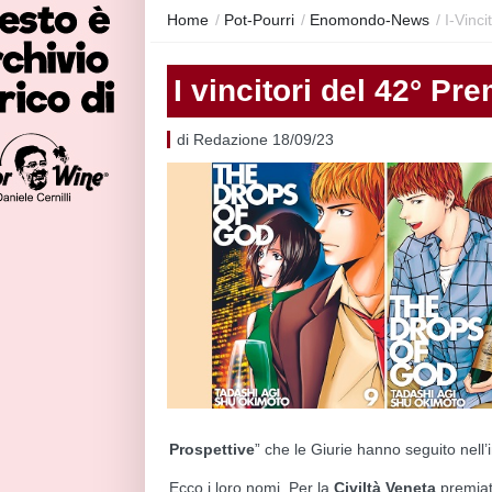
Home
/
Pot-Pourri
/
Enomondo-News
/
I-Vinc
I vincitori del 42° Pr
di Redazione 18/09/23
Prospettive
” che le Giurie hanno seguito nell’in
Ecco i loro nomi. Per la
Civiltà Veneta
premiat