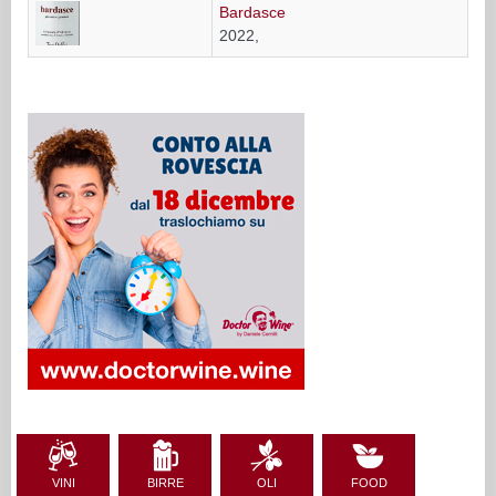
Bardasce
2022,
VINI
BIRRE
OLI
FOOD