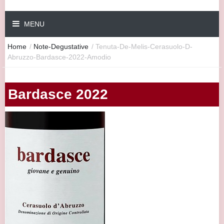
MENU
Home
/
Note-Degustative
/
Tenuta-De-Melis-Cerasuolo-D-
Abruzzo-Bardasce-2022-Amodio
Bardasce 2022