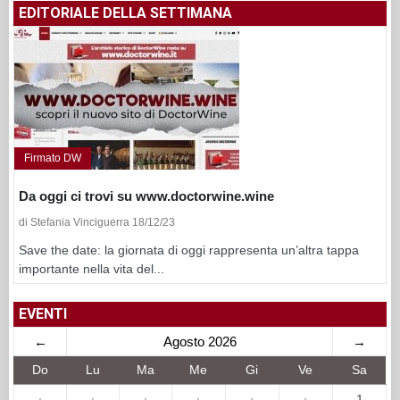
EDITORIALE DELLA SETTIMANA
Firmato DW
Da oggi ci trovi su www.doctorwine.wine
di Stefania Vinciguerra 18/12/23
Save the date: la giornata di oggi rappresenta un’altra tappa
importante nella vita del...
EVENTI
←
Agosto 2026
→
Do
Lu
Ma
Me
Gi
Ve
Sa
·
·
·
·
·
·
1