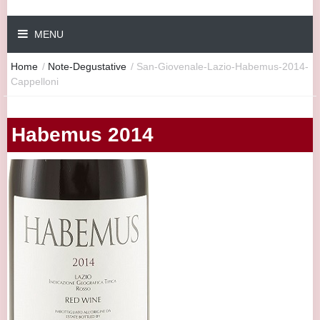
MENU
Home
/
Note-Degustative
/
San-Giovenale-Lazio-Habemus-2014-
Cappelloni
Habemus 2014