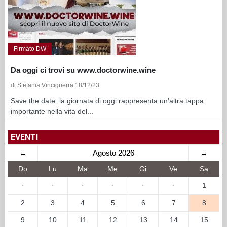
Firmato DW
Da oggi ci trovi su www.doctorwine.wine
di Stefania Vinciguerra 18/12/23
Save the date: la giornata di oggi rappresenta un’altra tappa
importante nella vita del...
EVENTI
←
Agosto 2026
→
Do
Lu
Ma
Me
Gi
Ve
Sa
·
·
·
·
·
·
1
2
3
4
5
6
7
8
9
10
11
12
13
14
15